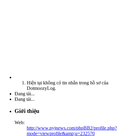
Hiện tại không có tin nhắn trong hồ sơ của
DotmoozyLog.
Đang tải...
Đang tải...
Giới thiệu
Web:
http://www.nyjnews.com/phpBB2/profile.php?
mode=viewprofile&amp;u=232570