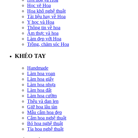
Học vẽ Hoa
Hoa khô nghệ thuật
Tài liệu hay về Hoa
Y học và Hoa
Thông tin về hoa
Ẩm thực và hoa
Làm đẹp với Hoa
Trồng, chăm sóc Hoa
KHÉO TAY
Handmade
Làm hoa voan
Làm hoa giấy
Làm hoa nhựa
Làm hoa đất
Làm hoa cườm
Thêu và đan len
Giữ hoa lâu tàn
Mẫu cắm hoa đẹp
Cắm hoa nghệ thuật
Bó hoa nghệ thuật
Tỉa hoa nghệ thuật