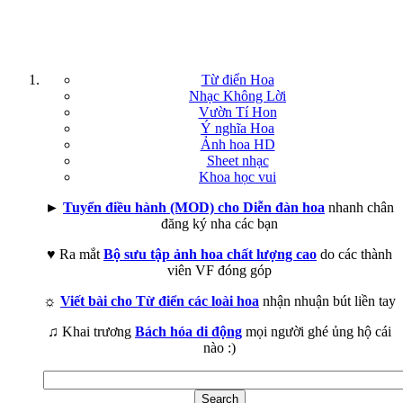
Từ điển Hoa
Nhạc Không Lời
Vườn Tí Hon
Ý nghĩa Hoa
Ảnh hoa HD
Sheet nhạc
Khoa học vui
►
Tuyển điều hành (MOD) cho Diễn đàn hoa
nhanh chân
đăng ký nha các bạn
♥ Ra mắt
Bộ sưu tập ảnh hoa chất lượng cao
do các thành
viên VF đóng góp
☼
Viết bài cho Từ điển các loài hoa
nhận nhuận bút liền tay
♫ Khai trương
Bách hóa di động
mọi người ghé ủng hộ cái
nào :)