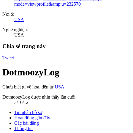
mode=viewprofile&amp;u=232570
Nơi ở:
USA
Nghề nghiệp:
USA
Chia sẻ trang này
Tweet
DotmoozyLog
Chưa biết gì về hoa
,
đến từ
USA
DotmoozyLog được nhìn thấy lần cuối:
3/10/12
Tin nhắn hồ sơ
Hoạt động gần đây
Các bài đăng
Thông tin