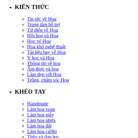
KIẾN THỨC
Tin tức về Hoa
Trung tâm hỗ trợ
Từ điển về Hoa
Hội hoạ và Hoa
Học vẽ Hoa
Hoa khô nghệ thuật
Tài liệu hay về Hoa
Y học và Hoa
Thông tin về hoa
Ẩm thực và hoa
Làm đẹp với Hoa
Trồng, chăm sóc Hoa
KHÉO TAY
Handmade
Làm hoa voan
Làm hoa giấy
Làm hoa nhựa
Làm hoa đất
Làm hoa cườm
Thêu và đan len