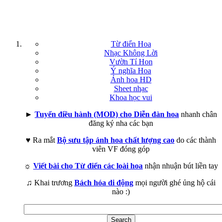
Từ điển Hoa
Nhạc Không Lời
Vườn Tí Hon
Ý nghĩa Hoa
Ảnh hoa HD
Sheet nhạc
Khoa học vui
►
Tuyển điều hành (MOD) cho Diễn đàn hoa
nhanh chân
đăng ký nha các bạn
♥ Ra mắt
Bộ sưu tập ảnh hoa chất lượng cao
do các thành
viên VF đóng góp
☼
Viết bài cho Từ điển các loài hoa
nhận nhuận bút liền tay
♫ Khai trương
Bách hóa di động
mọi người ghé ủng hộ cái
nào :)