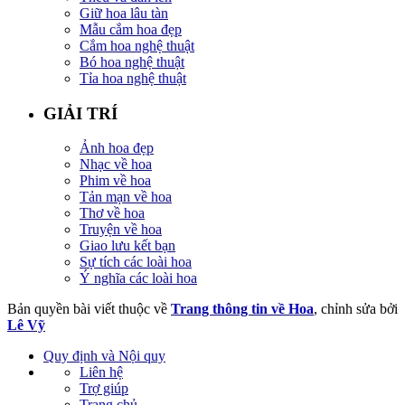
Giữ hoa lâu tàn
Mẫu cắm hoa đẹp
Cắm hoa nghệ thuật
Bó hoa nghệ thuật
Tỉa hoa nghệ thuật
GIẢI TRÍ
Ảnh hoa đẹp
Nhạc về hoa
Phim về hoa
Tản mạn về hoa
Thơ về hoa
Truyện về hoa
Giao lưu kết bạn
Sự tích các loài hoa
Ý nghĩa các loài hoa
Bản quyền bài viết thuộc về
Trang thông tin về Hoa
, chỉnh sửa bởi
Lê Vỹ
Quy định và Nội quy
Liên hệ
Trợ giúp
Trang chủ