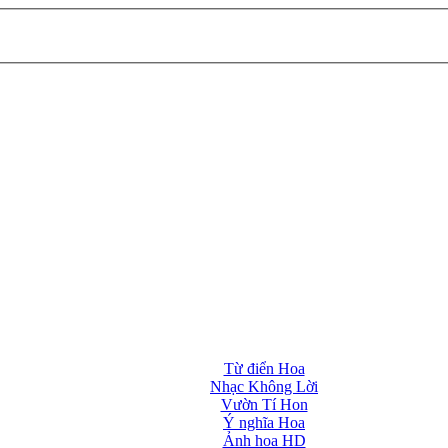
Từ điển Hoa
Nhạc Không Lời
Vườn Tí Hon
Ý nghĩa Hoa
Ảnh hoa HD