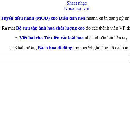
Sheet nhạc
Khoa học vui
►
Tuyển điều hành (MOD) cho Diễn đàn hoa
nhanh chân đăng ký nh
 Ra mắt
Bộ sưu tập ảnh hoa chất lượng cao
do các thành viên VF đ
☼
Viết bài cho Từ điển các loài hoa
nhận nhuận bút liền tay
♫ Khai trương
Bách hóa di động
mọi người ghé ủng hộ cái nào 