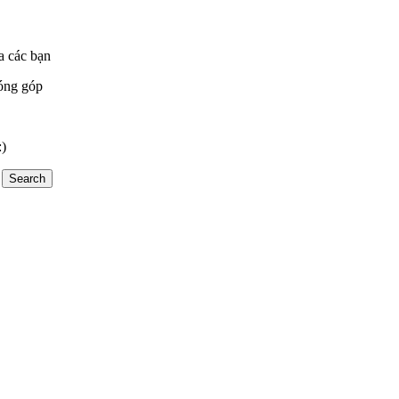
a các bạn
óng góp
:)