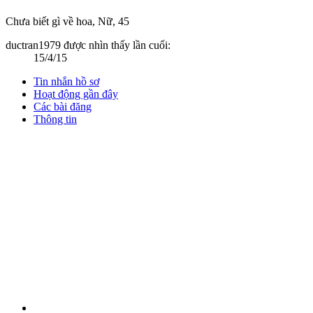
Chưa biết gì về hoa
, Nữ, 45
ductran1979 được nhìn thấy lần cuối:
15/4/15
Tin nhắn hồ sơ
Hoạt động gần đây
Các bài đăng
Thông tin