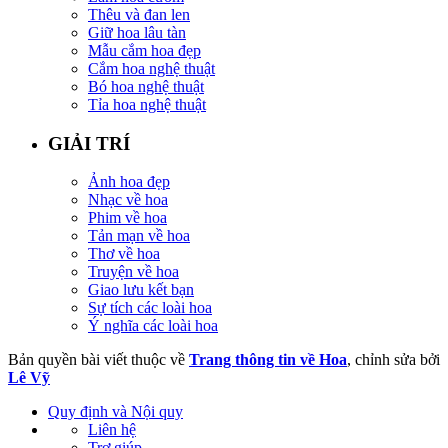
Thêu và đan len
Giữ hoa lâu tàn
Mẫu cắm hoa đẹp
Cắm hoa nghệ thuật
Bó hoa nghệ thuật
Tỉa hoa nghệ thuật
GIẢI TRÍ
Ảnh hoa đẹp
Nhạc về hoa
Phim về hoa
Tản mạn về hoa
Thơ về hoa
Truyện về hoa
Giao lưu kết bạn
Sự tích các loài hoa
Ý nghĩa các loài hoa
Bản quyền bài viết thuộc về
Trang thông tin về Hoa
, chỉnh sửa bởi
Lê Vỹ
Quy định và Nội quy
Liên hệ
Trợ giúp