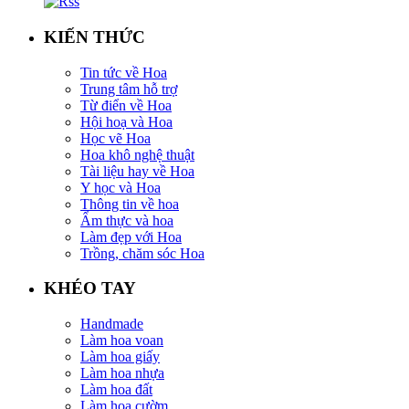
KIẾN THỨC
Tin tức về Hoa
Trung tâm hỗ trợ
Từ điển về Hoa
Hội hoạ và Hoa
Học vẽ Hoa
Hoa khô nghệ thuật
Tài liệu hay về Hoa
Y học và Hoa
Thông tin về hoa
Ẩm thực và hoa
Làm đẹp với Hoa
Trồng, chăm sóc Hoa
KHÉO TAY
Handmade
Làm hoa voan
Làm hoa giấy
Làm hoa nhựa
Làm hoa đất
Làm hoa cườm