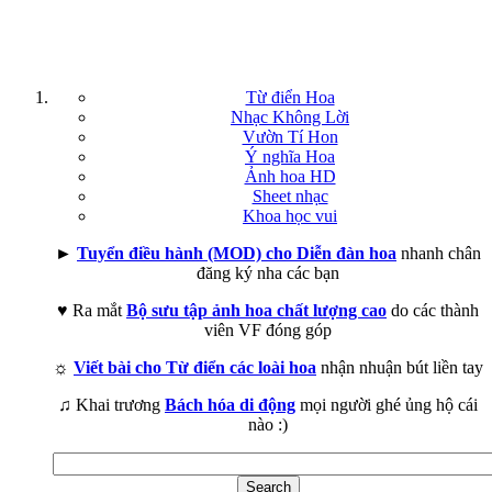
Từ điển Hoa
Nhạc Không Lời
Vườn Tí Hon
Ý nghĩa Hoa
Ảnh hoa HD
Sheet nhạc
Khoa học vui
►
Tuyển điều hành (MOD) cho Diễn đàn hoa
nhanh chân
đăng ký nha các bạn
♥ Ra mắt
Bộ sưu tập ảnh hoa chất lượng cao
do các thành
viên VF đóng góp
☼
Viết bài cho Từ điển các loài hoa
nhận nhuận bút liền tay
♫ Khai trương
Bách hóa di động
mọi người ghé ủng hộ cái
nào :)