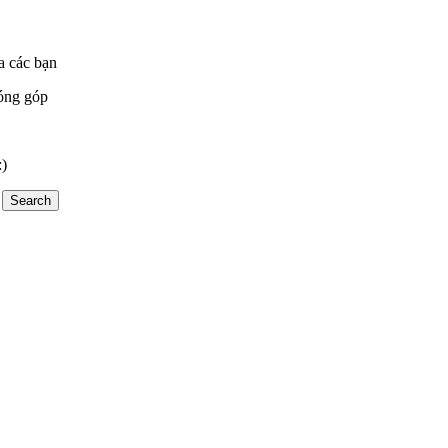
a các bạn
óng góp
:)