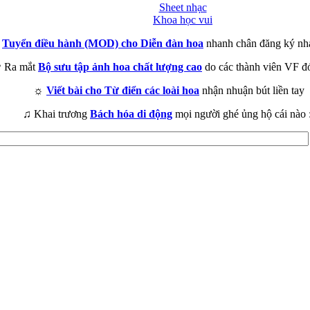
Sheet nhạc
Khoa học vui
►
Tuyển điều hành (MOD) cho Diễn đàn hoa
nhanh chân đăng ký nh
 Ra mắt
Bộ sưu tập ảnh hoa chất lượng cao
do các thành viên VF đ
☼
Viết bài cho Từ điển các loài hoa
nhận nhuận bút liền tay
♫ Khai trương
Bách hóa di động
mọi người ghé ủng hộ cái nào 