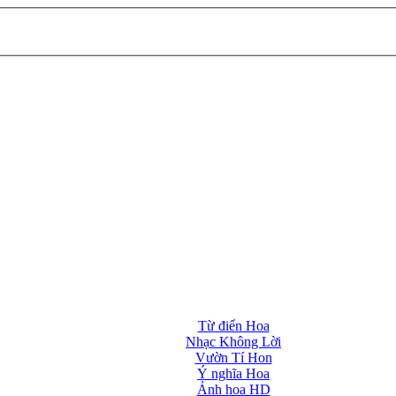
Từ điển Hoa
Nhạc Không Lời
Vườn Tí Hon
Ý nghĩa Hoa
Ảnh hoa HD