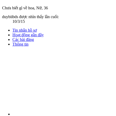
Chưa biết gì về hoa
, Nữ, 36
duybiibds được nhìn thấy lần cuối:
10/3/15
Tin nhắn hồ sơ
Hoạt động gần đây
Các bài đăng
Thông tin