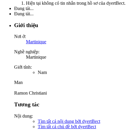
Hiện tại không có tin nhắn trong hồ sơ của dyertBect.
Đang tải...
Đang tải...
Giới thiệu
Nơi ở:
Martinique
Nghề nghiệp:
Martinique
Giới tính:
Nam
Man
Ramon Christiani
Tương tác
Nội dung:
Tìm tất cả nội dung bởi dyertBect
Tìm tất cả chủ đề bởi dyertBect