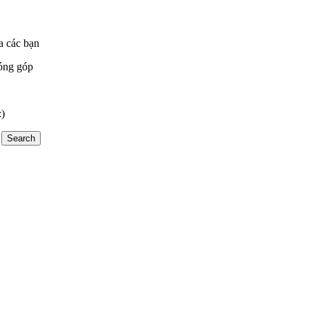
a các bạn
óng góp
:)