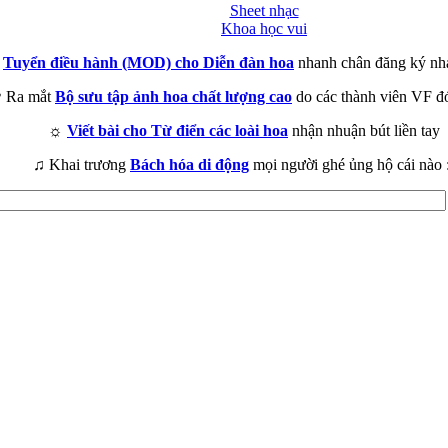
Sheet nhạc
Khoa học vui
►
Tuyển điều hành (MOD) cho Diễn đàn hoa
nhanh chân đăng ký nh
 Ra mắt
Bộ sưu tập ảnh hoa chất lượng cao
do các thành viên VF đ
☼
Viết bài cho Từ điển các loài hoa
nhận nhuận bút liền tay
♫ Khai trương
Bách hóa di động
mọi người ghé ủng hộ cái nào 