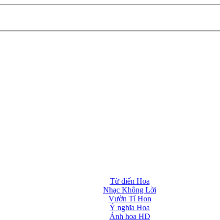
Từ điển Hoa
Nhạc Không Lời
Vườn Tí Hon
Ý nghĩa Hoa
Ảnh hoa HD