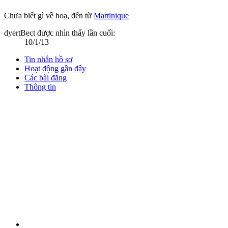
Chưa biết gì về hoa
,
đến từ
Martinique
dyertBect được nhìn thấy lần cuối:
10/1/13
Tin nhắn hồ sơ
Hoạt động gần đây
Các bài đăng
Thông tin