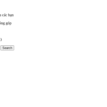
a các bạn
óng góp
:)