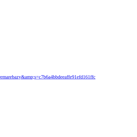
Cremarebazy&amp;s=c7b6a4bbdeeaffe91efd161ffc