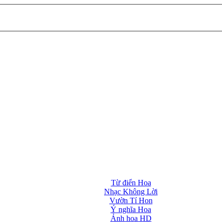
Từ điển Hoa
Nhạc Không Lời
Vườn Tí Hon
Ý nghĩa Hoa
Ảnh hoa HD