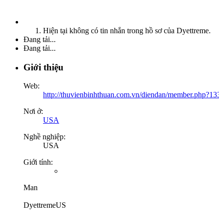
Hiện tại không có tin nhắn trong hồ sơ của Dyettreme.
Đang tải...
Đang tải...
Giới thiệu
Web:
http://thuvienbinhthuan.com.vn/diendan/member.php?
Nơi ở:
USA
Nghề nghiệp:
USA
Giới tính:
Man
DyettremeUS