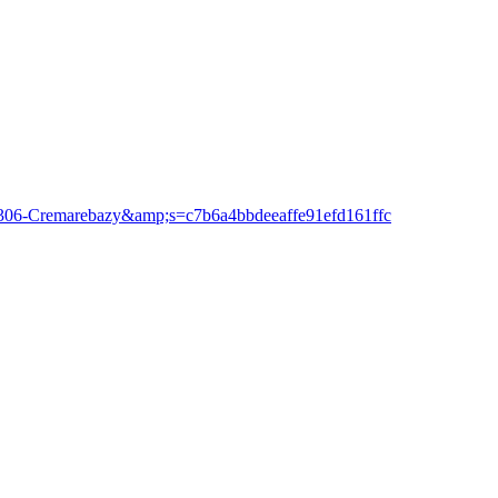
13306-Cremarebazy&amp;s=c7b6a4bbdeeaffe91efd161ffc