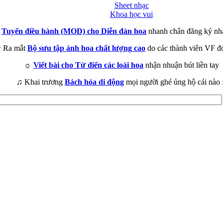
Sheet nhạc
Khoa học vui
►
Tuyển điều hành (MOD) cho Diễn đàn hoa
nhanh chân đăng ký nh
 Ra mắt
Bộ sưu tập ảnh hoa chất lượng cao
do các thành viên VF đ
☼
Viết bài cho Từ điển các loài hoa
nhận nhuận bút liền tay
♫ Khai trương
Bách hóa di động
mọi người ghé ủng hộ cái nào 