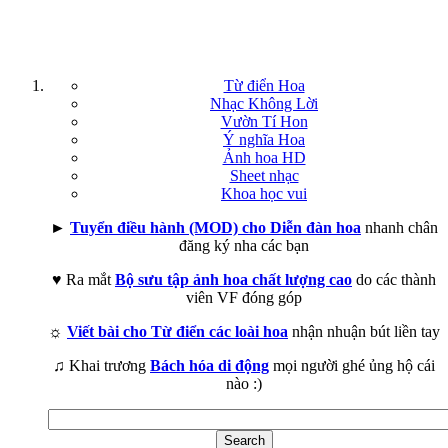
Từ điển Hoa
Nhạc Không Lời
Vườn Tí Hon
Ý nghĩa Hoa
Ảnh hoa HD
Sheet nhạc
Khoa học vui
►
Tuyển điều hành (MOD) cho Diễn đàn hoa
nhanh chân
đăng ký nha các bạn
♥ Ra mắt
Bộ sưu tập ảnh hoa chất lượng cao
do các thành
viên VF đóng góp
☼
Viết bài cho Từ điển các loài hoa
nhận nhuận bút liền tay
♫ Khai trương
Bách hóa di động
mọi người ghé ủng hộ cái
nào :)