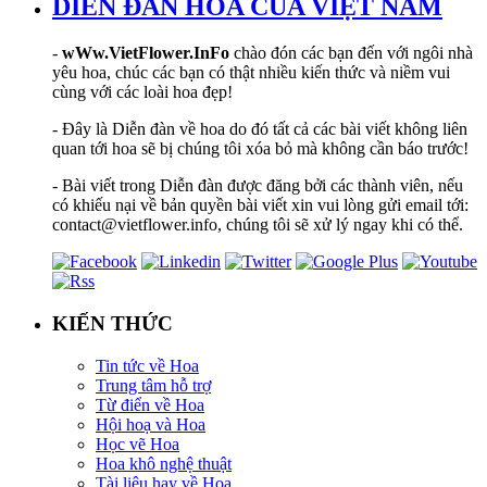
DIỄN ĐÀN HOA CỦA VIỆT NAM
-
wWw.VietFlower.InFo
chào đón các bạn đến với ngôi nhà
yêu hoa, chúc các bạn có thật nhiều kiến thức và niềm vui
cùng với các loài hoa đẹp!
- Đây là Diễn đàn về hoa do đó tất cả các bài viết không liên
quan tới hoa sẽ bị chúng tôi xóa bỏ mà không cần báo trước!
- Bài viết trong Diễn đàn được đăng bởi các thành viên, nếu
có khiếu nại về bản quyền bài viết xin vui lòng gửi email tới:
contact@vietflower.info, chúng tôi sẽ xử lý ngay khi có thể.
KIẾN THỨC
Tin tức về Hoa
Trung tâm hỗ trợ
Từ điển về Hoa
Hội hoạ và Hoa
Học vẽ Hoa
Hoa khô nghệ thuật
Tài liệu hay về Hoa