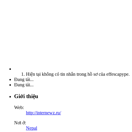
Hiện tại không có tin nhắn trong hồ sơ của effescapype.
Đang tải...
Đang tải...
Giới thiệu
Web:
http://internewz.ru/
Nơi ở:
Nepal