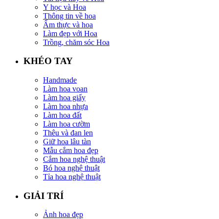
Y học và Hoa
Thông tin về hoa
Ẩm thực và hoa
Làm đẹp với Hoa
Trồng, chăm sóc Hoa
KHÉO TAY
Handmade
Làm hoa voan
Làm hoa giấy
Làm hoa nhựa
Làm hoa đất
Làm hoa cườm
Thêu và đan len
Giữ hoa lâu tàn
Mẫu cắm hoa đẹp
Cắm hoa nghệ thuật
Bó hoa nghệ thuật
Tỉa hoa nghệ thuật
GIẢI TRÍ
Ảnh hoa đẹp