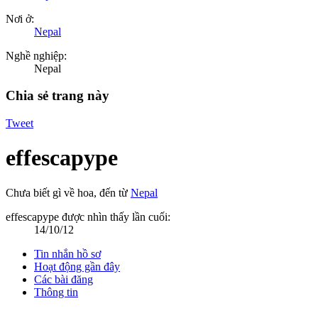
Nơi ở:
Nepal
Nghề nghiệp:
Nepal
Chia sẻ trang này
Tweet
effescapype
Chưa biết gì về hoa
,
đến từ
Nepal
effescapype được nhìn thấy lần cuối:
14/10/12
Tin nhắn hồ sơ
Hoạt động gần đây
Các bài đăng
Thông tin