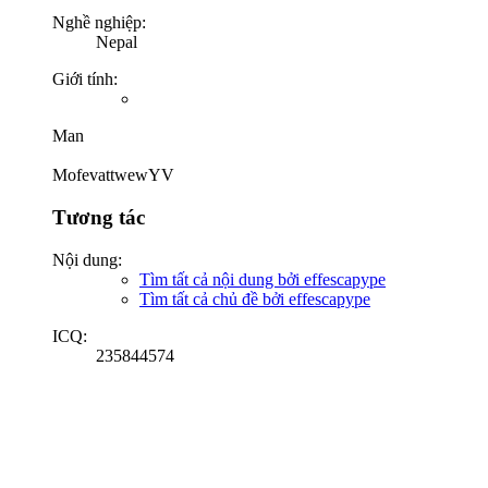
Nghề nghiệp:
Nepal
Giới tính:
Man
MofevattwewYV
Tương tác
Nội dung:
Tìm tất cả nội dung bởi effescapype
Tìm tất cả chủ đề bởi effescapype
ICQ:
235844574