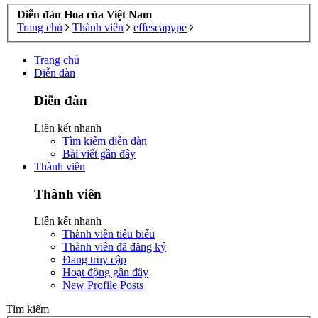
Diễn đàn Hoa của Việt Nam
Trang chủ
Thành viên
effescapype
Trang chủ
Diễn đàn
Diễn đàn
Liên kết nhanh
Tìm kiếm diễn đàn
Bài viết gần đây
Thành viên
Thành viên
Liên kết nhanh
Thành viên tiêu biểu
Thành viên đã đăng ký
Đang truy cập
Hoạt động gần đây
New Profile Posts
Tìm kiếm