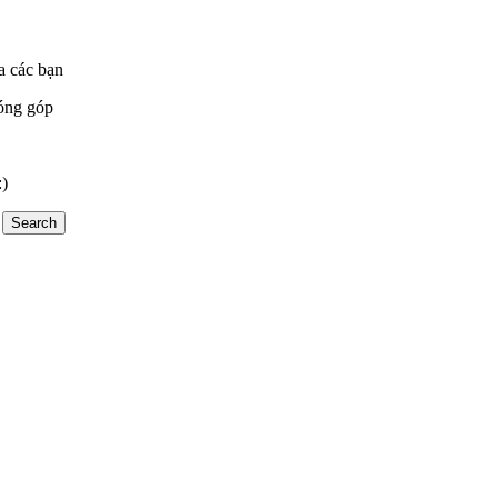
a các bạn
óng góp
:)