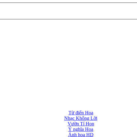
Từ điển Hoa
Nhạc Không Lời
Vườn Tí Hon
Ý nghĩa Hoa
Ảnh hoa HD