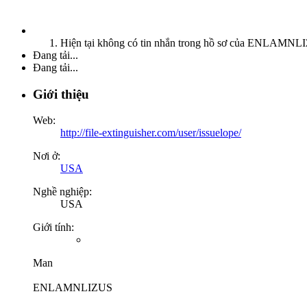
Hiện tại không có tin nhắn trong hồ sơ của ENLAMNLI
Đang tải...
Đang tải...
Giới thiệu
Web:
http://file-extinguisher.com/user/issuelope/
Nơi ở:
USA
Nghề nghiệp:
USA
Giới tính:
Man
ENLAMNLIZUS