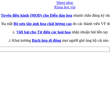
Sheet nhạc
Khoa học vui
►
Tuyển điều hành (MOD) cho Diễn đàn hoa
nhanh chân đăng ký nh
 Ra mắt
Bộ sưu tập ảnh hoa chất lượng cao
do các thành viên VF đ
☼
Viết bài cho Từ điển các loài hoa
nhận nhuận bút liền tay
♫ Khai trương
Bách hóa di động
mọi người ghé ủng hộ cái nào 