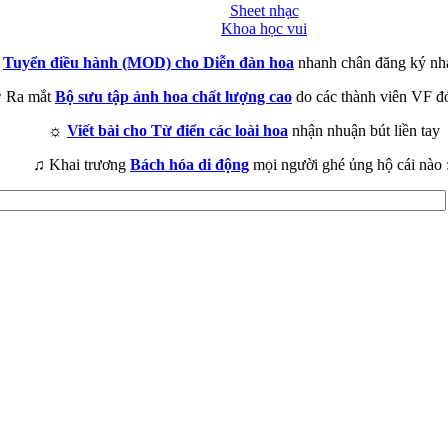
Sheet nhạc
Khoa học vui
►
Tuyển điều hành (MOD) cho Diễn đàn hoa
nhanh chân đăng ký nh
 Ra mắt
Bộ sưu tập ảnh hoa chất lượng cao
do các thành viên VF đ
☼
Viết bài cho Từ điển các loài hoa
nhận nhuận bút liền tay
♫ Khai trương
Bách hóa di động
mọi người ghé ủng hộ cái nào 