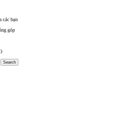
a các bạn
óng góp
:)