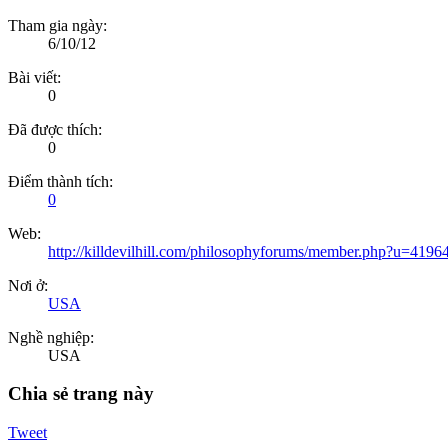
Tham gia ngày:
6/10/12
Bài viết:
0
Đã được thích:
0
Điểm thành tích:
0
Web:
http://killdevilhill.com/philosophyforums/member.php?u=4196
Nơi ở:
USA
Nghề nghiệp:
USA
Chia sẻ trang này
Tweet