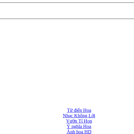
Từ điển Hoa
Nhạc Không Lời
Vườn Tí Hon
Ý nghĩa Hoa
Ảnh hoa HD