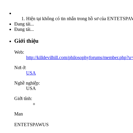
Hiện tại không có tin nhắn trong hồ sơ của ENTETSPA
Đang tải...
Đang tải...
Giới thiệu
Web:
http://killdevilhill.com/philosophyforums/member.php?
Nơi ở:
USA
Nghề nghiệp:
USA
Giới tính:
Man
ENTETSPAWUS