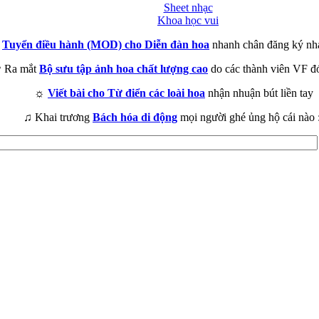
Sheet nhạc
Khoa học vui
►
Tuyển điều hành (MOD) cho Diễn đàn hoa
nhanh chân đăng ký nh
 Ra mắt
Bộ sưu tập ảnh hoa chất lượng cao
do các thành viên VF đ
☼
Viết bài cho Từ điển các loài hoa
nhận nhuận bút liền tay
♫ Khai trương
Bách hóa di động
mọi người ghé ủng hộ cái nào 