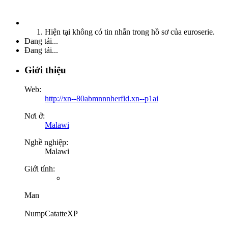
Hiện tại không có tin nhắn trong hồ sơ của euroserie.
Đang tải...
Đang tải...
Giới thiệu
Web:
http://xn--80abmnnnherfid.xn--p1ai
Nơi ở:
Malawi
Nghề nghiệp:
Malawi
Giới tính:
Man
NumpCatatteXP