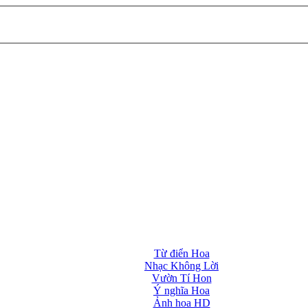
Từ điển Hoa
Nhạc Không Lời
Vườn Tí Hon
Ý nghĩa Hoa
Ảnh hoa HD