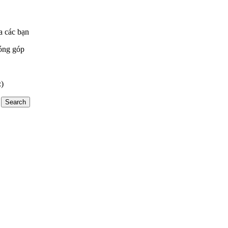
a các bạn
óng góp
:)