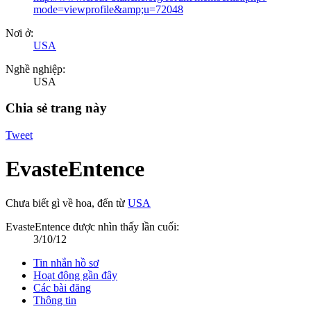
mode=viewprofile&amp;u=72048
Nơi ở:
USA
Nghề nghiệp:
USA
Chia sẻ trang này
Tweet
EvasteEntence
Chưa biết gì về hoa
,
đến từ
USA
EvasteEntence được nhìn thấy lần cuối:
3/10/12
Tin nhắn hồ sơ
Hoạt động gần đây
Các bài đăng
Thông tin