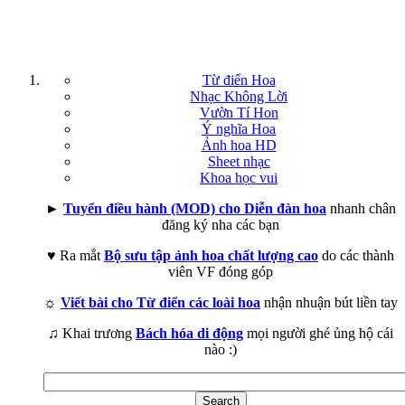
Từ điển Hoa
Nhạc Không Lời
Vườn Tí Hon
Ý nghĩa Hoa
Ảnh hoa HD
Sheet nhạc
Khoa học vui
►
Tuyển điều hành (MOD) cho Diễn đàn hoa
nhanh chân
đăng ký nha các bạn
♥ Ra mắt
Bộ sưu tập ảnh hoa chất lượng cao
do các thành
viên VF đóng góp
☼
Viết bài cho Từ điển các loài hoa
nhận nhuận bút liền tay
♫ Khai trương
Bách hóa di động
mọi người ghé ủng hộ cái
nào :)