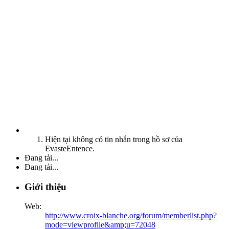
Hiện tại không có tin nhắn trong hồ sơ của
EvasteEntence.
Đang tải...
Đang tải...
Giới thiệu
Web:
http://www.croix-blanche.org/forum/memberlist.php?
mode=viewprofile&amp;u=72048