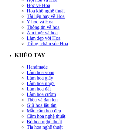
Học vẽ Hoa
Hoa khô nghệ thuật
Tài liệu hay về Hoa
Y học và Hoa
Thông tin về hoa
Ẩm thực và hoa
Làm đẹp với Hoa
Trồng, chăm sóc Hoa
KHÉO TAY
Handmade
Làm hoa voan
Làm hoa giấy
Làm hoa nhựa
Làm hoa đất
Làm hoa cườm
Thêu và đan len
Giữ hoa lâu tàn
Mẫu cắm hoa đẹp
Cắm hoa nghệ thuật
Bó hoa nghệ thuật
Tỉa hoa nghệ thuật