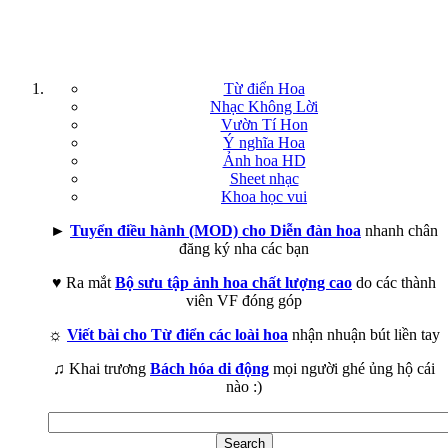
Từ điển Hoa
Nhạc Không Lời
Vườn Tí Hon
Ý nghĩa Hoa
Ảnh hoa HD
Sheet nhạc
Khoa học vui
►
Tuyển điều hành (MOD) cho Diễn đàn hoa
nhanh chân
đăng ký nha các bạn
♥ Ra mắt
Bộ sưu tập ảnh hoa chất lượng cao
do các thành
viên VF đóng góp
☼
Viết bài cho Từ điển các loài hoa
nhận nhuận bút liền tay
♫ Khai trương
Bách hóa di động
mọi người ghé ủng hộ cái
nào :)