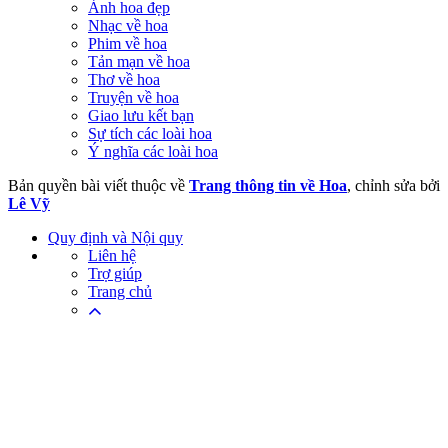
Ảnh hoa đẹp
Nhạc về hoa
Phim về hoa
Tản mạn về hoa
Thơ về hoa
Truyện về hoa
Giao lưu kết bạn
Sự tích các loài hoa
Ý nghĩa các loài hoa
Bản quyền bài viết thuộc về
Trang thông tin về Hoa
, chỉnh sửa bởi
Lê Vỹ
Quy định và Nội quy
Liên hệ
Trợ giúp
Trang chủ