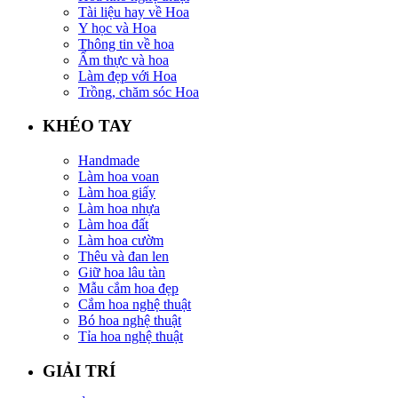
Tài liệu hay về Hoa
Y học và Hoa
Thông tin về hoa
Ẩm thực và hoa
Làm đẹp với Hoa
Trồng, chăm sóc Hoa
KHÉO TAY
Handmade
Làm hoa voan
Làm hoa giấy
Làm hoa nhựa
Làm hoa đất
Làm hoa cườm
Thêu và đan len
Giữ hoa lâu tàn
Mẫu cắm hoa đẹp
Cắm hoa nghệ thuật
Bó hoa nghệ thuật
Tỉa hoa nghệ thuật
GIẢI TRÍ