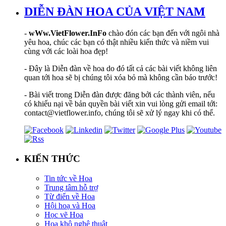
DIỄN ĐÀN HOA CỦA VIỆT NAM
-
wWw.VietFlower.InFo
chào đón các bạn đến với ngôi nhà
yêu hoa, chúc các bạn có thật nhiều kiến thức và niềm vui
cùng với các loài hoa đẹp!
- Đây là Diễn đàn về hoa do đó tất cả các bài viết không liên
quan tới hoa sẽ bị chúng tôi xóa bỏ mà không cần báo trước!
- Bài viết trong Diễn đàn được đăng bởi các thành viên, nếu
có khiếu nại về bản quyền bài viết xin vui lòng gửi email tới:
contact@vietflower.info, chúng tôi sẽ xử lý ngay khi có thể.
KIẾN THỨC
Tin tức về Hoa
Trung tâm hỗ trợ
Từ điển về Hoa
Hội hoạ và Hoa
Học vẽ Hoa
Hoa khô nghệ thuật