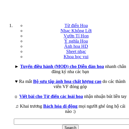
Từ điển Hoa
Nhạc Không Lời
Vườn Tí Hon
Ý nghĩa Hoa
Ảnh hoa HD
Sheet nhạc
Khoa học vui
►
Tuyển điều hành (MOD) cho Diễn đàn hoa
nhanh chân
đăng ký nha các bạn
♥ Ra mắt
Bộ sưu tập ảnh hoa chất lượng cao
do các thành
viên VF đóng góp
☼
Viết bài cho Từ điển các loài hoa
nhận nhuận bút liền tay
♫ Khai trương
Bách hóa di động
mọi người ghé ủng hộ cái
nào :)