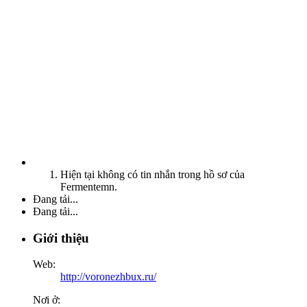
Hiện tại không có tin nhắn trong hồ sơ của
Fermentemn.
Đang tải...
Đang tải...
Giới thiệu
Web:
http://voronezhbux.ru/
Nơi ở: