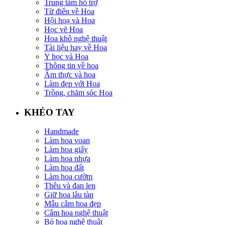
Trung tâm hỗ trợ
Từ điển về Hoa
Hội hoạ và Hoa
Học vẽ Hoa
Hoa khô nghệ thuật
Tài liệu hay về Hoa
Y học và Hoa
Thông tin về hoa
Ẩm thực và hoa
Làm đẹp với Hoa
Trồng, chăm sóc Hoa
KHÉO TAY
Handmade
Làm hoa voan
Làm hoa giấy
Làm hoa nhựa
Làm hoa đất
Làm hoa cườm
Thêu và đan len
Giữ hoa lâu tàn
Mẫu cắm hoa đẹp
Cắm hoa nghệ thuật
Bó hoa nghệ thuật