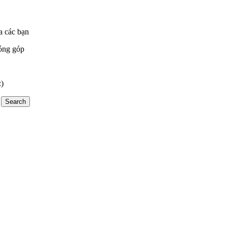
a các bạn
óng góp
:)