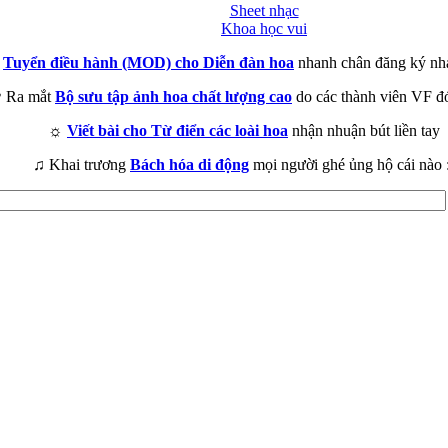
Sheet nhạc
Khoa học vui
►
Tuyển điều hành (MOD) cho Diễn đàn hoa
nhanh chân đăng ký nh
 Ra mắt
Bộ sưu tập ảnh hoa chất lượng cao
do các thành viên VF đ
☼
Viết bài cho Từ điển các loài hoa
nhận nhuận bút liền tay
♫ Khai trương
Bách hóa di động
mọi người ghé ủng hộ cái nào 