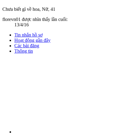
Chưa biết gì về hoa
, Nữ, 41
florevn01 được nhìn thấy lần cuối:
13/4/16
Tin nhắn hồ sơ
Hoạt động gần đây
Các bài đăng
Thông tin