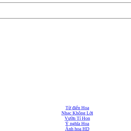
Từ điển Hoa
Nhạc Không Lời
Vườn Tí Hon
Ý nghĩa Hoa
Ảnh hoa HD