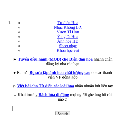
Từ điển Hoa
Nhạc Không Lời
Vườn Tí Hon
Ý nghĩa Hoa
Ảnh hoa HD
Sheet nhạc
Khoa học vui
►
Tuyển điều hành (MOD) cho Diễn đàn hoa
nhanh chân
đăng ký nha các bạn
♥ Ra mắt
Bộ sưu tập ảnh hoa chất lượng cao
do các thành
viên VF đóng góp
☼
Viết bài cho Từ điển các loài hoa
nhận nhuận bút liền tay
♫ Khai trương
Bách hóa di động
mọi người ghé ủng hộ cái
nào :)