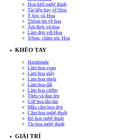
Hoa khô nghệ thuật
Tài liệu hay về Hoa
Y học và Hoa
Thông tin về hoa
Ẩm thực và hoa
Làm đẹp với Hoa
Trồng, chăm sóc Hoa
KHÉO TAY
Handmade
Làm hoa voan
Làm hoa giấy
Làm hoa nhựa
Làm hoa đất
Làm hoa cườm
Thêu và đan len
Giữ hoa lâu tàn
Mẫu cắm hoa đẹp
Cắm hoa nghệ thuật
Bó hoa nghệ thuật
Tỉa hoa nghệ thuật
GIẢI TRÍ