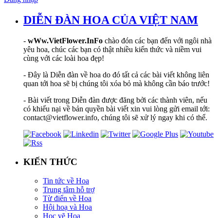
DIỄN ĐÀN HOA CỦA VIỆT NAM
-
wWw.VietFlower.InFo
chào đón các bạn đến với ngôi nhà
yêu hoa, chúc các bạn có thật nhiều kiến thức và niềm vui
cùng với các loài hoa đẹp!
- Đây là Diễn đàn về hoa do đó tất cả các bài viết không liên
quan tới hoa sẽ bị chúng tôi xóa bỏ mà không cần báo trước!
- Bài viết trong Diễn đàn được đăng bởi các thành viên, nếu
có khiếu nại về bản quyền bài viết xin vui lòng gửi email tới:
contact@vietflower.info, chúng tôi sẽ xử lý ngay khi có thể.
KIẾN THỨC
Tin tức về Hoa
Trung tâm hỗ trợ
Từ điển về Hoa
Hội hoạ và Hoa
Học vẽ Hoa