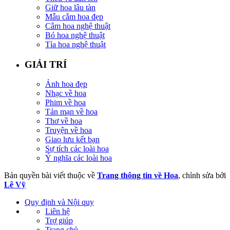
Giữ hoa lâu tàn
Mẫu cắm hoa đẹp
Cắm hoa nghệ thuật
Bó hoa nghệ thuật
Tỉa hoa nghệ thuật
GIẢI TRÍ
Ảnh hoa đẹp
Nhạc về hoa
Phim về hoa
Tản mạn về hoa
Thơ về hoa
Truyện về hoa
Giao lưu kết bạn
Sự tích các loài hoa
Ý nghĩa các loài hoa
Bản quyền bài viết thuộc về
Trang thông tin về Hoa
, chỉnh sửa bởi
Lê Vỹ
Quy định và Nội quy
Liên hệ
Trợ giúp
Trang chủ