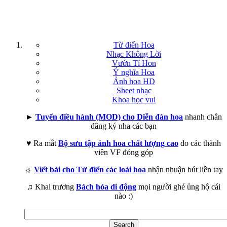
Từ điển Hoa
Nhạc Không Lời
Vườn Tí Hon
Ý nghĩa Hoa
Ảnh hoa HD
Sheet nhạc
Khoa học vui
►
Tuyển điều hành (MOD) cho Diễn đàn hoa
nhanh chân
đăng ký nha các bạn
♥ Ra mắt
Bộ sưu tập ảnh hoa chất lượng cao
do các thành
viên VF đóng góp
☼
Viết bài cho Từ điển các loài hoa
nhận nhuận bút liền tay
♫ Khai trương
Bách hóa di động
mọi người ghé ủng hộ cái
nào :)