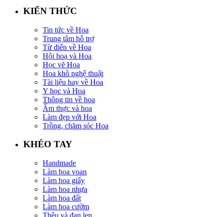
KIẾN THỨC
Tin tức về Hoa
Trung tâm hỗ trợ
Từ điển về Hoa
Hội hoạ và Hoa
Học vẽ Hoa
Hoa khô nghệ thuật
Tài liệu hay về Hoa
Y học và Hoa
Thông tin về hoa
Ẩm thực và hoa
Làm đẹp với Hoa
Trồng, chăm sóc Hoa
KHÉO TAY
Handmade
Làm hoa voan
Làm hoa giấy
Làm hoa nhựa
Làm hoa đất
Làm hoa cườm
Thêu và đan len