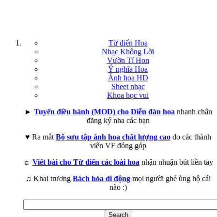
Từ điển Hoa
Nhạc Không Lời
Vườn Tí Hon
Ý nghĩa Hoa
Ảnh hoa HD
Sheet nhạc
Khoa học vui
►
Tuyển điều hành (MOD) cho Diễn đàn hoa
nhanh chân
đăng ký nha các bạn
♥ Ra mắt
Bộ sưu tập ảnh hoa chất lượng cao
do các thành
viên VF đóng góp
☼
Viết bài cho Từ điển các loài hoa
nhận nhuận bút liền tay
♫ Khai trương
Bách hóa di động
mọi người ghé ủng hộ cái
nào :)