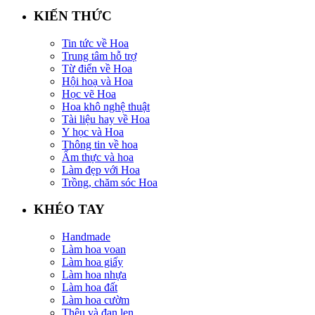
KIẾN THỨC
Tin tức về Hoa
Trung tâm hỗ trợ
Từ điển về Hoa
Hội hoạ và Hoa
Học vẽ Hoa
Hoa khô nghệ thuật
Tài liệu hay về Hoa
Y học và Hoa
Thông tin về hoa
Ẩm thực và hoa
Làm đẹp với Hoa
Trồng, chăm sóc Hoa
KHÉO TAY
Handmade
Làm hoa voan
Làm hoa giấy
Làm hoa nhựa
Làm hoa đất
Làm hoa cườm
Thêu và đan len