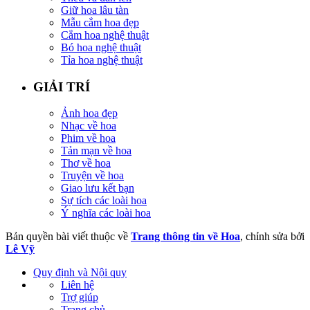
Giữ hoa lâu tàn
Mẫu cắm hoa đẹp
Cắm hoa nghệ thuật
Bó hoa nghệ thuật
Tỉa hoa nghệ thuật
GIẢI TRÍ
Ảnh hoa đẹp
Nhạc về hoa
Phim về hoa
Tản mạn về hoa
Thơ về hoa
Truyện về hoa
Giao lưu kết bạn
Sự tích các loài hoa
Ý nghĩa các loài hoa
Bản quyền bài viết thuộc về
Trang thông tin về Hoa
, chỉnh sửa bởi
Lê Vỹ
Quy định và Nội quy
Liên hệ
Trợ giúp
Trang chủ