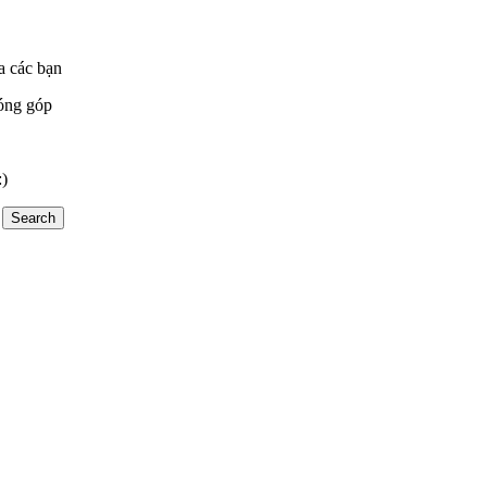
a các bạn
óng góp
:)