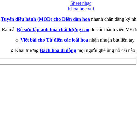
Sheet nhạc
Khoa học vui
►
Tuyển điều hành (MOD) cho Diễn đàn hoa
nhanh chân đăng ký nh
 Ra mắt
Bộ sưu tập ảnh hoa chất lượng cao
do các thành viên VF đ
☼
Viết bài cho Từ điển các loài hoa
nhận nhuận bút liền tay
♫ Khai trương
Bách hóa di động
mọi người ghé ủng hộ cái nào 