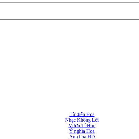
Từ điển Hoa
Nhạc Không Lời
Vườn Tí Hon
Ý nghĩa Hoa
Ảnh hoa HD