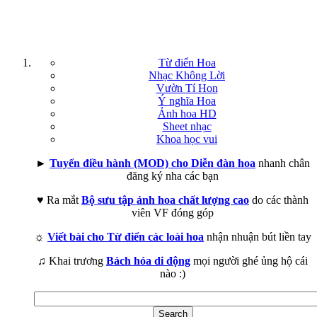
Từ điển Hoa
Nhạc Không Lời
Vườn Tí Hon
Ý nghĩa Hoa
Ảnh hoa HD
Sheet nhạc
Khoa học vui
►
Tuyển điều hành (MOD) cho Diễn đàn hoa
nhanh chân
đăng ký nha các bạn
♥ Ra mắt
Bộ sưu tập ảnh hoa chất lượng cao
do các thành
viên VF đóng góp
☼
Viết bài cho Từ điển các loài hoa
nhận nhuận bút liền tay
♫ Khai trương
Bách hóa di động
mọi người ghé ủng hộ cái
nào :)