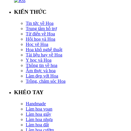
KIẾN THỨC
Tin tức về Hoa
Trung tâm hỗ trợ
Từ điển về Hoa
Hội hoạ và Hoa
Học vẽ Hoa
Hoa khô nghệ thuật
Tài liệu hay về Hoa
Y học và Hoa
Thông tin về hoa
Ẩm thực và hoa
Làm đẹp với Hoa
Trồng, chăm sóc Hoa
KHÉO TAY
Handmade
Làm hoa voan
Làm hoa giấy
Làm hoa nhựa
Làm hoa đất
Làm hoa cườm