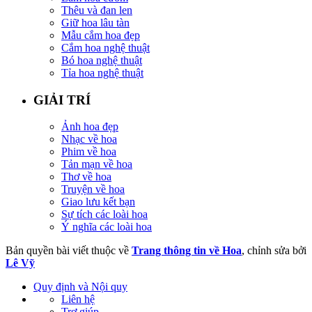
Thêu và đan len
Giữ hoa lâu tàn
Mẫu cắm hoa đẹp
Cắm hoa nghệ thuật
Bó hoa nghệ thuật
Tỉa hoa nghệ thuật
GIẢI TRÍ
Ảnh hoa đẹp
Nhạc về hoa
Phim về hoa
Tản mạn về hoa
Thơ về hoa
Truyện về hoa
Giao lưu kết bạn
Sự tích các loài hoa
Ý nghĩa các loài hoa
Bản quyền bài viết thuộc về
Trang thông tin về Hoa
, chỉnh sửa bởi
Lê Vỹ
Quy định và Nội quy
Liên hệ
Trợ giúp