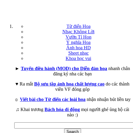
Từ điển Hoa
Nhạc Không Lời
Vườn Tí Hon
Ý nghĩa Hoa
Ảnh hoa HD
Sheet nhạc
Khoa học vui
►
Tuyển điều hành (MOD) cho Diễn đàn hoa
nhanh chân
đăng ký nha các bạn
♥ Ra mắt
Bộ sưu tập ảnh hoa chất lượng cao
do các thành
viên VF đóng góp
☼
Viết bài cho Từ điển các loài hoa
nhận nhuận bút liền tay
♫ Khai trương
Bách hóa di động
mọi người ghé ủng hộ cái
nào :)