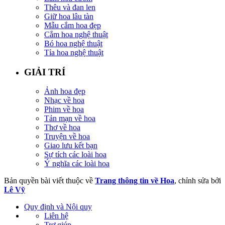
Thêu và đan len
Giữ hoa lâu tàn
Mẫu cắm hoa đẹp
Cắm hoa nghệ thuật
Bó hoa nghệ thuật
Tỉa hoa nghệ thuật
GIẢI TRÍ
Ảnh hoa đẹp
Nhạc về hoa
Phim về hoa
Tản mạn về hoa
Thơ về hoa
Truyện về hoa
Giao lưu kết bạn
Sự tích các loài hoa
Ý nghĩa các loài hoa
Bản quyền bài viết thuộc về
Trang thông tin về Hoa
, chỉnh sửa bởi
Lê Vỹ
Quy định và Nội quy
Liên hệ
Trợ giúp