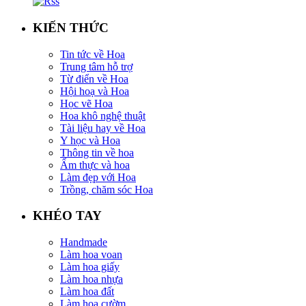
KIẾN THỨC
Tin tức về Hoa
Trung tâm hỗ trợ
Từ điển về Hoa
Hội hoạ và Hoa
Học vẽ Hoa
Hoa khô nghệ thuật
Tài liệu hay về Hoa
Y học và Hoa
Thông tin về hoa
Ẩm thực và hoa
Làm đẹp với Hoa
Trồng, chăm sóc Hoa
KHÉO TAY
Handmade
Làm hoa voan
Làm hoa giấy
Làm hoa nhựa
Làm hoa đất
Làm hoa cườm