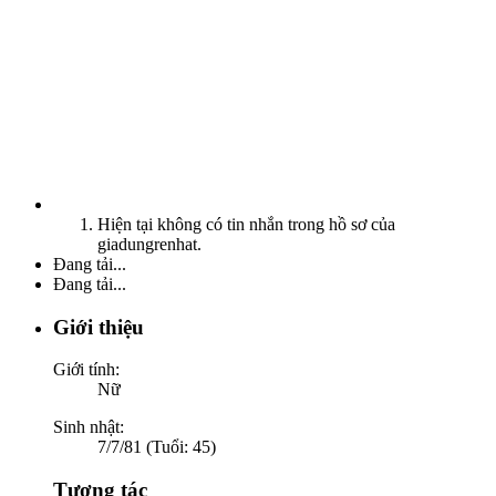
Hiện tại không có tin nhắn trong hồ sơ của
giadungrenhat.
Đang tải...
Đang tải...
Giới thiệu
Giới tính:
Nữ
Sinh nhật:
7/7/81 (Tuổi: 45)
Tương tác