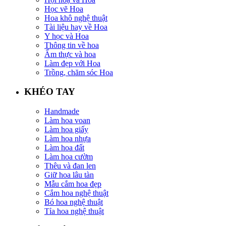
Học vẽ Hoa
Hoa khô nghệ thuật
Tài liệu hay về Hoa
Y học và Hoa
Thông tin về hoa
Ẩm thực và hoa
Làm đẹp với Hoa
Trồng, chăm sóc Hoa
KHÉO TAY
Handmade
Làm hoa voan
Làm hoa giấy
Làm hoa nhựa
Làm hoa đất
Làm hoa cườm
Thêu và đan len
Giữ hoa lâu tàn
Mẫu cắm hoa đẹp
Cắm hoa nghệ thuật
Bó hoa nghệ thuật
Tỉa hoa nghệ thuật