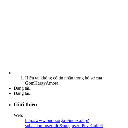
Hiện tại không có tin nhắn trong hồ sơ của
GomHargyAmora.
Đang tải...
Đang tải...
Giới thiệu
Web:
http://www.budo.org.ru/index.php?
subaction=userinfo&amp;user=PeveCulfelt