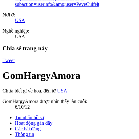
subaction=userinfo&amp;user=PeveCulfelt
Nơi ở:
USA
Nghề nghiệp:
USA
Chia sẻ trang này
Tweet
GomHargyAmora
Chưa biết gì về hoa
,
đến từ
USA
GomHargyAmora được nhìn thấy lần cuối:
6/10/12
Tin nhắn hồ sơ
Hoạt động gần đây
Các bài đăng
Thông tin