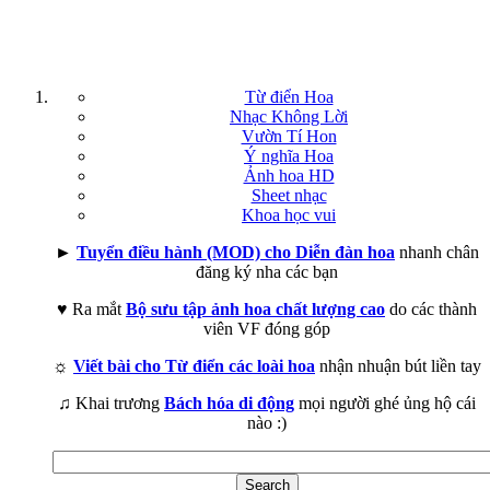
Từ điển Hoa
Nhạc Không Lời
Vườn Tí Hon
Ý nghĩa Hoa
Ảnh hoa HD
Sheet nhạc
Khoa học vui
►
Tuyển điều hành (MOD) cho Diễn đàn hoa
nhanh chân
đăng ký nha các bạn
♥ Ra mắt
Bộ sưu tập ảnh hoa chất lượng cao
do các thành
viên VF đóng góp
☼
Viết bài cho Từ điển các loài hoa
nhận nhuận bút liền tay
♫ Khai trương
Bách hóa di động
mọi người ghé ủng hộ cái
nào :)