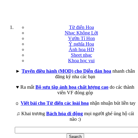
Từ điển Hoa
Nhạc Không Lời
Vườn Tí Hon
Ý nghĩa Hoa
Ảnh hoa HD
Sheet nhạc
Khoa học vui
►
Tuyển điều hành (MOD) cho Diễn đàn hoa
nhanh chân
đăng ký nha các bạn
♥ Ra mắt
Bộ sưu tập ảnh hoa chất lượng cao
do các thành
viên VF đóng góp
☼
Viết bài cho Từ điển các loài hoa
nhận nhuận bút liền tay
♫ Khai trương
Bách hóa di động
mọi người ghé ủng hộ cái
nào :)