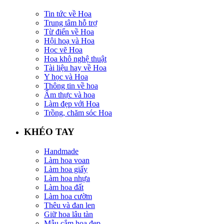
Tin tức về Hoa
Trung tâm hỗ trợ
Từ điển về Hoa
Hội hoạ và Hoa
Học vẽ Hoa
Hoa khô nghệ thuật
Tài liệu hay về Hoa
Y học và Hoa
Thông tin về hoa
Ẩm thực và hoa
Làm đẹp với Hoa
Trồng, chăm sóc Hoa
KHÉO TAY
Handmade
Làm hoa voan
Làm hoa giấy
Làm hoa nhựa
Làm hoa đất
Làm hoa cườm
Thêu và đan len
Giữ hoa lâu tàn
Mẫu cắm hoa đẹp