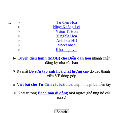
Từ điển Hoa
Nhạc Không Lời
Vườn Tí Hon
Ý nghĩa Hoa
Ảnh hoa HD
Sheet nhạc
Khoa học vui
►
Tuyển điều hành (MOD) cho Diễn đàn hoa
nhanh chân
đăng ký nha các bạn
♥ Ra mắt
Bộ sưu tập ảnh hoa chất lượng cao
do các thành
viên VF đóng góp
☼
Viết bài cho Từ điển các loài hoa
nhận nhuận bút liền tay
♫ Khai trương
Bách hóa di động
mọi người ghé ủng hộ cái
nào :)