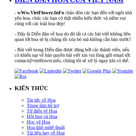
-
wWw.VietFlower.InFo
chào đón các bạn đến với ngôi nhà
yêu hoa, chúc các bạn có thật nhiều kiến thức và niềm vui
cùng với các loài hoa đẹp!
- Đây là Diễn đàn về hoa do đó tất cả các bài viết không liên
quan tới hoa sẽ bị chúng tôi xóa bỏ mà không cần báo trước!
- Bài viết trong Diễn đàn được đăng bởi các thành viên, nếu
có khiếu nại về bản quyền bài viết xin vui lòng gửi email tới:
contact@vietflower.info, chúng tôi sẽ xử lý ngay khi có thể.
KIẾN THỨC
Tin tức về Hoa
Trung tâm hỗ trợ
Từ điển về Hoa
Hội hoạ và Hoa
Học vẽ Hoa
Hoa khô nghệ thuật
Tài liệu hay về Hoa