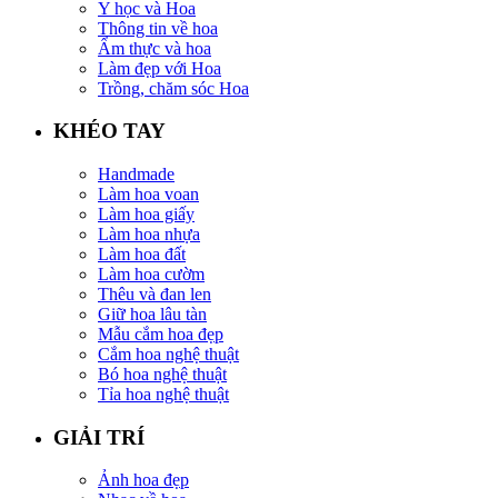
Y học và Hoa
Thông tin về hoa
Ẩm thực và hoa
Làm đẹp với Hoa
Trồng, chăm sóc Hoa
KHÉO TAY
Handmade
Làm hoa voan
Làm hoa giấy
Làm hoa nhựa
Làm hoa đất
Làm hoa cườm
Thêu và đan len
Giữ hoa lâu tàn
Mẫu cắm hoa đẹp
Cắm hoa nghệ thuật
Bó hoa nghệ thuật
Tỉa hoa nghệ thuật
GIẢI TRÍ
Ảnh hoa đẹp