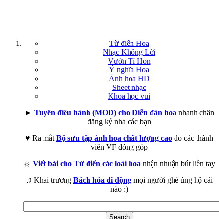
Từ điển Hoa
Nhạc Không Lời
Vườn Tí Hon
Ý nghĩa Hoa
Ảnh hoa HD
Sheet nhạc
Khoa học vui
►
Tuyển điều hành (MOD) cho Diễn đàn hoa
nhanh chân
đăng ký nha các bạn
♥ Ra mắt
Bộ sưu tập ảnh hoa chất lượng cao
do các thành
viên VF đóng góp
☼
Viết bài cho Từ điển các loài hoa
nhận nhuận bút liền tay
♫ Khai trương
Bách hóa di động
mọi người ghé ủng hộ cái
nào :)