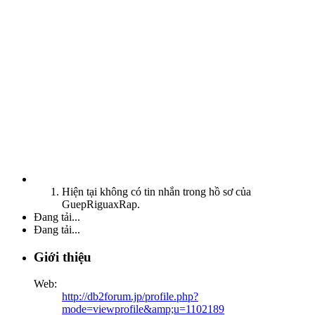
Hiện tại không có tin nhắn trong hồ sơ của
GuepRiguaxRap.
Đang tải...
Đang tải...
Giới thiệu
Web:
http://db2forum.jp/profile.php?
mode=viewprofile&amp;u=1102189