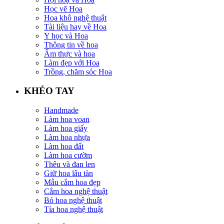
Học vẽ Hoa
Hoa khô nghệ thuật
Tài liệu hay về Hoa
Y học và Hoa
Thông tin về hoa
Ẩm thực và hoa
Làm đẹp với Hoa
Trồng, chăm sóc Hoa
KHÉO TAY
Handmade
Làm hoa voan
Làm hoa giấy
Làm hoa nhựa
Làm hoa đất
Làm hoa cườm
Thêu và đan len
Giữ hoa lâu tàn
Mẫu cắm hoa đẹp
Cắm hoa nghệ thuật
Bó hoa nghệ thuật
Tỉa hoa nghệ thuật