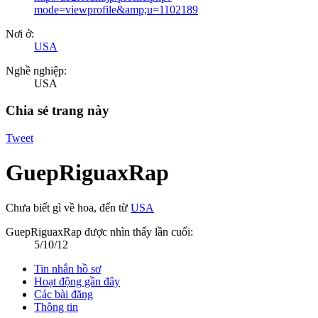
mode=viewprofile&amp;u=1102189
Nơi ở:
USA
Nghề nghiệp:
USA
Chia sẻ trang này
Tweet
GuepRiguaxRap
Chưa biết gì về hoa
,
đến từ
USA
GuepRiguaxRap được nhìn thấy lần cuối:
5/10/12
Tin nhắn hồ sơ
Hoạt động gần đây
Các bài đăng
Thông tin