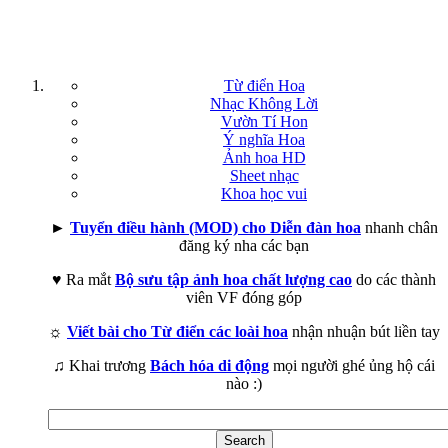
Từ điển Hoa
Nhạc Không Lời
Vườn Tí Hon
Ý nghĩa Hoa
Ảnh hoa HD
Sheet nhạc
Khoa học vui
►
Tuyển điều hành (MOD) cho Diễn đàn hoa
nhanh chân
đăng ký nha các bạn
♥ Ra mắt
Bộ sưu tập ảnh hoa chất lượng cao
do các thành
viên VF đóng góp
☼
Viết bài cho Từ điển các loài hoa
nhận nhuận bút liền tay
♫ Khai trương
Bách hóa di động
mọi người ghé ủng hộ cái
nào :)