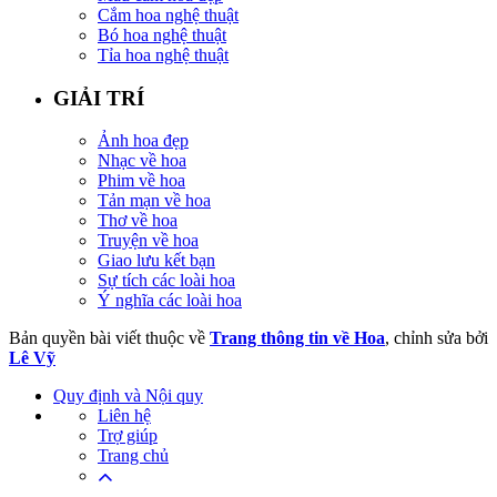
Cắm hoa nghệ thuật
Bó hoa nghệ thuật
Tỉa hoa nghệ thuật
GIẢI TRÍ
Ảnh hoa đẹp
Nhạc về hoa
Phim về hoa
Tản mạn về hoa
Thơ về hoa
Truyện về hoa
Giao lưu kết bạn
Sự tích các loài hoa
Ý nghĩa các loài hoa
Bản quyền bài viết thuộc về
Trang thông tin về Hoa
, chỉnh sửa bởi
Lê Vỹ
Quy định và Nội quy
Liên hệ
Trợ giúp
Trang chủ