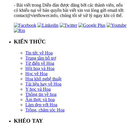
- Bài viết trong Diễn đàn được đăng bởi các thành viên, nếu
có khiếu nại về bản quyền bài viết xin vui lòng gửi email tới:
contact@vietflower.info, chúng tôi sẽ xử lý ngay khi có thể.
KIẾN THỨC
Tin tức về Hoa
Trung tâm hỗ trợ
Từ điển về Hoa
Hội hoạ và Hoa
Học vẽ Hoa
Hoa khô nghệ thuật
Tài liệu hay về Hoa
Y học và Hoa
Thông tin về hoa
Ẩm thực và hoa
Làm đẹp với Hoa
Trồng, chăm sóc Hoa
KHÉO TAY