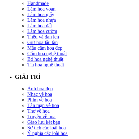
Handmade
Làm hoa voan
Làm hoa giấy
Làm hoa nhựa
Làm hoa đất
Làm hoa cườm
Thêu và đan len
Giữ hoa lâu tàn
Mẫu cắm hoa đẹp
Cắm hoa nghệ thuật
Bó hoa nghệ thuật
Tỉa hoa nghệ thuật
GIẢI TRÍ
Ảnh hoa đẹp
Nhạc về hoa
Phim về hoa
Tản mạn về hoa
Thơ về hoa
Truyện về hoa
Giao lưu kết bạn
Sự tích các loài hoa
Ý nghĩa các loài hoa