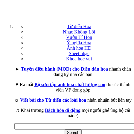
Từ điển Hoa
Nhạc Không Lời
Vườn Tí Hon
Ý nghĩa Hoa
Ảnh hoa HD
Sheet nhạc
Khoa học vui
►
Tuyển điều hành (MOD) cho Diễn đàn hoa
nhanh chân
đăng ký nha các bạn
♥ Ra mắt
Bộ sưu tập ảnh hoa chất lượng cao
do các thành
viên VF đóng góp
☼
Viết bài cho Từ điển các loài hoa
nhận nhuận bút liền tay
♫ Khai trương
Bách hóa di động
mọi người ghé ủng hộ cái
nào :)