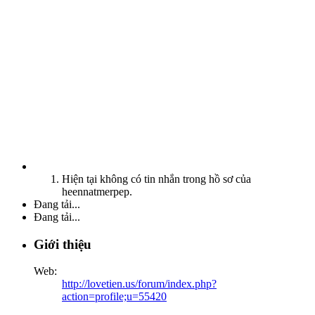
Hiện tại không có tin nhắn trong hồ sơ của
heennatmerpep.
Đang tải...
Đang tải...
Giới thiệu
Web:
http://lovetien.us/forum/index.php?
action=profile;u=55420