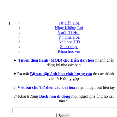
Từ điển Hoa
Nhạc Không Lời
Vườn Tí Hon
Ý nghĩa Hoa
Ảnh hoa HD
Sheet nhạc
Khoa học vui
►
Tuyển điều hành (MOD) cho Diễn đàn hoa
nhanh chân
đăng ký nha các bạn
♥ Ra mắt
Bộ sưu tập ảnh hoa chất lượng cao
do các thành
viên VF đóng góp
☼
Viết bài cho Từ điển các loài hoa
nhận nhuận bút liền tay
♫ Khai trương
Bách hóa di động
mọi người ghé ủng hộ cái
nào :)