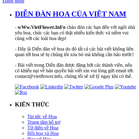
Đăng nhập
DIỄN ĐÀN HOA CỦA VIỆT NAM
-
wWw.VietFlower.InFo
chào đón các bạn đến với ngôi nhà
yêu hoa, chúc các bạn có thật nhiều kiến thức và niềm vui
cùng với các loài hoa đẹp!
- Đây là Diễn đàn về hoa do đó tất cả các bài viết không liên
quan tới hoa sẽ bị chúng tôi xóa bỏ mà không cần báo trước!
- Bài viết trong Diễn đàn được đăng bởi các thành viên, nếu
có khiếu nại về bản quyền bài viết xin vui lòng gửi email tới:
contact@vietflower.info, chúng tôi sẽ xử lý ngay khi có thể.
KIẾN THỨC
Tin tức về Hoa
Trung tâm hỗ trợ
Từ điển về Hoa
Hội hoạ và Hoa
Học vẽ Hoa