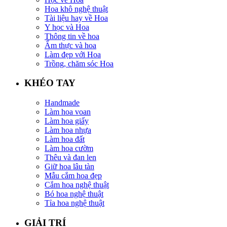
Hoa khô nghệ thuật
Tài liệu hay về Hoa
Y học và Hoa
Thông tin về hoa
Ẩm thực và hoa
Làm đẹp với Hoa
Trồng, chăm sóc Hoa
KHÉO TAY
Handmade
Làm hoa voan
Làm hoa giấy
Làm hoa nhựa
Làm hoa đất
Làm hoa cườm
Thêu và đan len
Giữ hoa lâu tàn
Mẫu cắm hoa đẹp
Cắm hoa nghệ thuật
Bó hoa nghệ thuật
Tỉa hoa nghệ thuật
GIẢI TRÍ