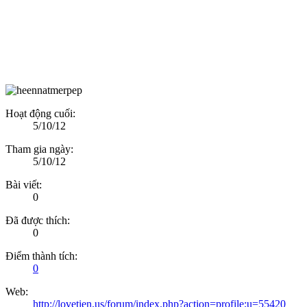
Hoạt động cuối:
5/10/12
Tham gia ngày:
5/10/12
Bài viết:
0
Đã được thích:
0
Điểm thành tích:
0
Web:
http://lovetien.us/forum/index.php?action=profile;u=55420