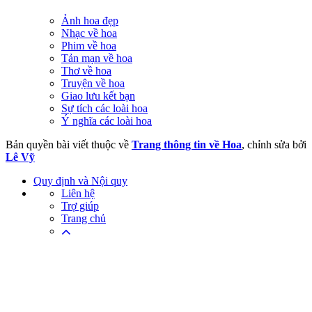
Ảnh hoa đẹp
Nhạc về hoa
Phim về hoa
Tản mạn về hoa
Thơ về hoa
Truyện về hoa
Giao lưu kết bạn
Sự tích các loài hoa
Ý nghĩa các loài hoa
Bản quyền bài viết thuộc về
Trang thông tin về Hoa
, chỉnh sửa bởi
Lê Vỹ
Quy định và Nội quy
Liên hệ
Trợ giúp
Trang chủ