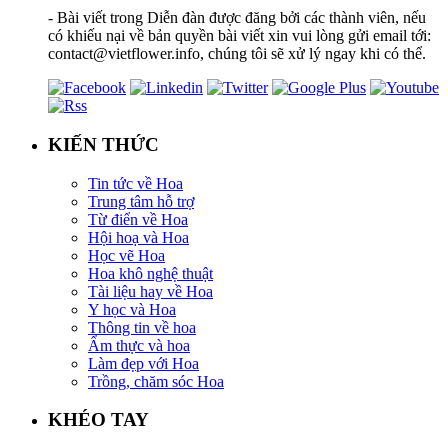
- Bài viết trong Diễn đàn được đăng bởi các thành viên, nếu
có khiếu nại về bản quyền bài viết xin vui lòng gửi email tới:
contact@vietflower.info, chúng tôi sẽ xử lý ngay khi có thể.
KIẾN THỨC
Tin tức về Hoa
Trung tâm hỗ trợ
Từ điển về Hoa
Hội hoạ và Hoa
Học vẽ Hoa
Hoa khô nghệ thuật
Tài liệu hay về Hoa
Y học và Hoa
Thông tin về hoa
Ẩm thực và hoa
Làm đẹp với Hoa
Trồng, chăm sóc Hoa
KHÉO TAY