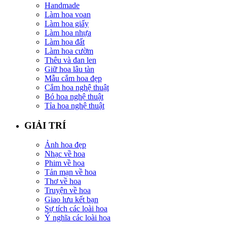
Handmade
Làm hoa voan
Làm hoa giấy
Làm hoa nhựa
Làm hoa đất
Làm hoa cườm
Thêu và đan len
Giữ hoa lâu tàn
Mẫu cắm hoa đẹp
Cắm hoa nghệ thuật
Bó hoa nghệ thuật
Tỉa hoa nghệ thuật
GIẢI TRÍ
Ảnh hoa đẹp
Nhạc về hoa
Phim về hoa
Tản mạn về hoa
Thơ về hoa
Truyện về hoa
Giao lưu kết bạn
Sự tích các loài hoa
Ý nghĩa các loài hoa