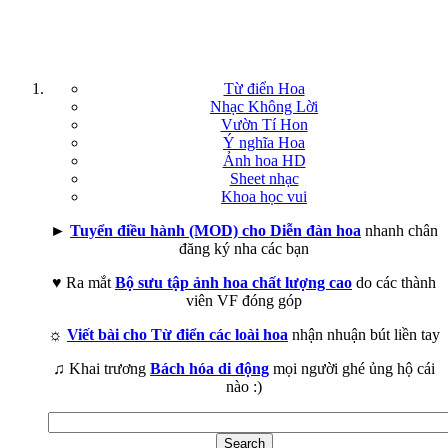
Từ điển Hoa
Nhạc Không Lời
Vườn Tí Hon
Ý nghĩa Hoa
Ảnh hoa HD
Sheet nhạc
Khoa học vui
►
Tuyển điều hành (MOD) cho Diễn đàn hoa
nhanh chân
đăng ký nha các bạn
♥ Ra mắt
Bộ sưu tập ảnh hoa chất lượng cao
do các thành
viên VF đóng góp
☼
Viết bài cho Từ điển các loài hoa
nhận nhuận bút liền tay
♫ Khai trương
Bách hóa di động
mọi người ghé ủng hộ cái
nào :)