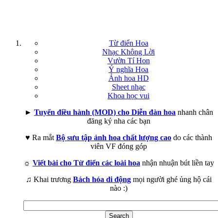
Từ điển Hoa
Nhạc Không Lời
Vườn Tí Hon
Ý nghĩa Hoa
Ảnh hoa HD
Sheet nhạc
Khoa học vui
►
Tuyển điều hành (MOD) cho Diễn đàn hoa
nhanh chân
đăng ký nha các bạn
♥ Ra mắt
Bộ sưu tập ảnh hoa chất lượng cao
do các thành
viên VF đóng góp
☼
Viết bài cho Từ điển các loài hoa
nhận nhuận bút liền tay
♫ Khai trương
Bách hóa di động
mọi người ghé ủng hộ cái
nào :)