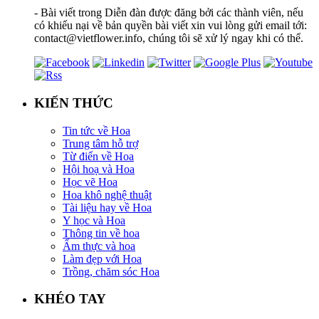
- Bài viết trong Diễn đàn được đăng bởi các thành viên, nếu
có khiếu nại về bản quyền bài viết xin vui lòng gửi email tới:
contact@vietflower.info, chúng tôi sẽ xử lý ngay khi có thể.
KIẾN THỨC
Tin tức về Hoa
Trung tâm hỗ trợ
Từ điển về Hoa
Hội hoạ và Hoa
Học vẽ Hoa
Hoa khô nghệ thuật
Tài liệu hay về Hoa
Y học và Hoa
Thông tin về hoa
Ẩm thực và hoa
Làm đẹp với Hoa
Trồng, chăm sóc Hoa
KHÉO TAY