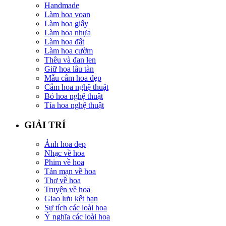
Handmade
Làm hoa voan
Làm hoa giấy
Làm hoa nhựa
Làm hoa đất
Làm hoa cườm
Thêu và đan len
Giữ hoa lâu tàn
Mẫu cắm hoa đẹp
Cắm hoa nghệ thuật
Bó hoa nghệ thuật
Tỉa hoa nghệ thuật
GIẢI TRÍ
Ảnh hoa đẹp
Nhạc về hoa
Phim về hoa
Tản mạn về hoa
Thơ về hoa
Truyện về hoa
Giao lưu kết bạn
Sự tích các loài hoa
Ý nghĩa các loài hoa