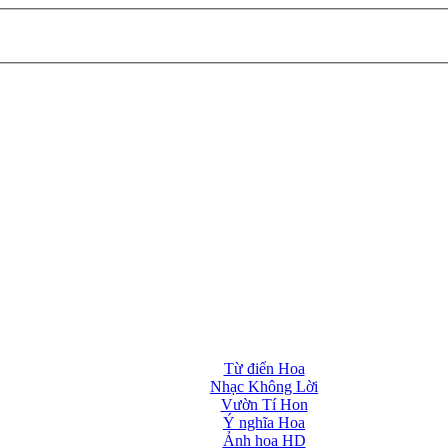
Từ điển Hoa
Nhạc Không Lời
Vườn Tí Hon
Ý nghĩa Hoa
Ảnh hoa HD