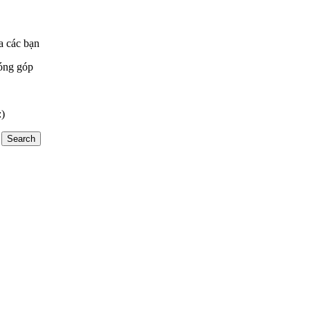
a các bạn
óng góp
:)