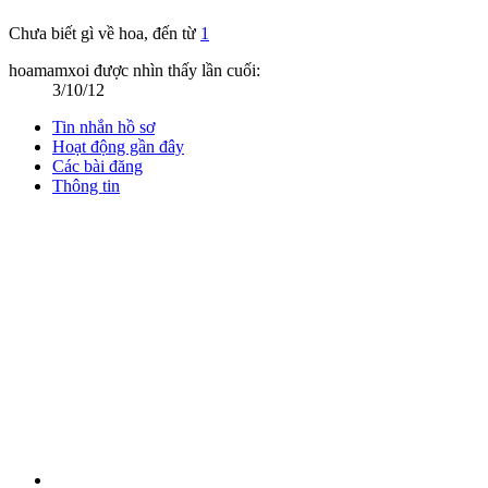
Chưa biết gì về hoa
,
đến từ
1
hoamamxoi được nhìn thấy lần cuối:
3/10/12
Tin nhắn hồ sơ
Hoạt động gần đây
Các bài đăng
Thông tin