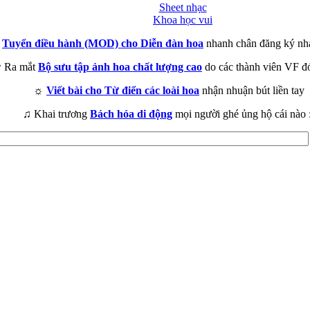
Sheet nhạc
Khoa học vui
►
Tuyển điều hành (MOD) cho Diễn đàn hoa
nhanh chân đăng ký nh
 Ra mắt
Bộ sưu tập ảnh hoa chất lượng cao
do các thành viên VF đ
☼
Viết bài cho Từ điển các loài hoa
nhận nhuận bút liền tay
♫ Khai trương
Bách hóa di động
mọi người ghé ủng hộ cái nào 