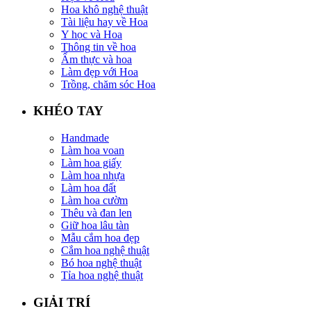
Hoa khô nghệ thuật
Tài liệu hay về Hoa
Y học và Hoa
Thông tin về hoa
Ẩm thực và hoa
Làm đẹp với Hoa
Trồng, chăm sóc Hoa
KHÉO TAY
Handmade
Làm hoa voan
Làm hoa giấy
Làm hoa nhựa
Làm hoa đất
Làm hoa cườm
Thêu và đan len
Giữ hoa lâu tàn
Mẫu cắm hoa đẹp
Cắm hoa nghệ thuật
Bó hoa nghệ thuật
Tỉa hoa nghệ thuật
GIẢI TRÍ