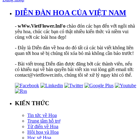
DIỄN ĐÀN HOA CỦA VIỆT NAM
-
wWw.VietFlower.InFo
chào đón các bạn đến với ngôi nhà
yêu hoa, chúc các bạn có thật nhiều kiến thức và niềm vui
cùng với các loài hoa đẹp!
- Đây là Diễn đàn về hoa do đó tất cả các bài viết không liên
quan tới hoa sẽ bị chúng tôi xóa bỏ mà không cần báo trước!
- Bài viết trong Diễn đàn được đăng bởi các thành viên, nếu
có khiếu nại về bản quyền bài viết xin vui lòng gửi email tới:
contact@vietflower.info, chúng tôi sẽ xử lý ngay khi có thể.
KIẾN THỨC
Tin tức về Hoa
Trung tâm hỗ trợ
Từ điển về Hoa
Hội hoạ và Hoa
Học vẽ Hoa