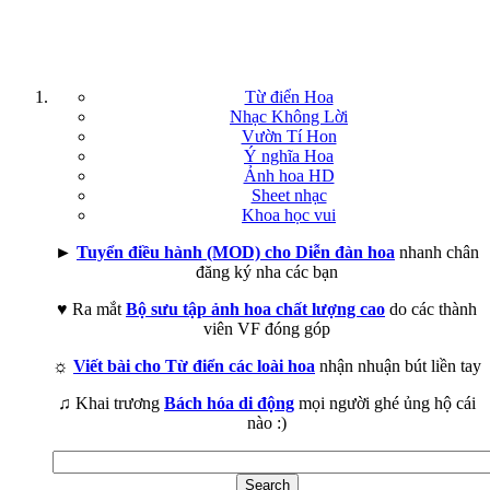
Từ điển Hoa
Nhạc Không Lời
Vườn Tí Hon
Ý nghĩa Hoa
Ảnh hoa HD
Sheet nhạc
Khoa học vui
►
Tuyển điều hành (MOD) cho Diễn đàn hoa
nhanh chân
đăng ký nha các bạn
♥ Ra mắt
Bộ sưu tập ảnh hoa chất lượng cao
do các thành
viên VF đóng góp
☼
Viết bài cho Từ điển các loài hoa
nhận nhuận bút liền tay
♫ Khai trương
Bách hóa di động
mọi người ghé ủng hộ cái
nào :)