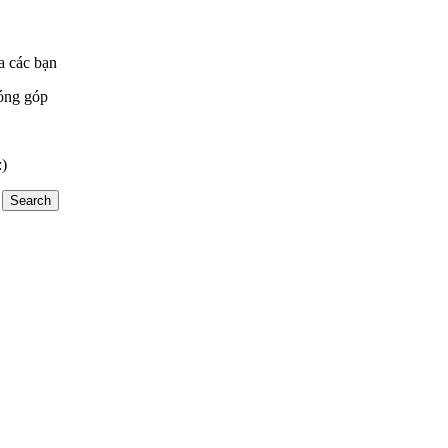
a các bạn
óng góp
:)