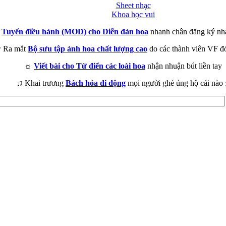
Sheet nhạc
Khoa học vui
►
Tuyển điều hành (MOD) cho Diễn đàn hoa
nhanh chân đăng ký nh
 Ra mắt
Bộ sưu tập ảnh hoa chất lượng cao
do các thành viên VF đ
☼
Viết bài cho Từ điển các loài hoa
nhận nhuận bút liền tay
♫ Khai trương
Bách hóa di động
mọi người ghé ủng hộ cái nào 