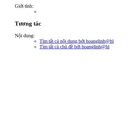
Giới tính:
Tương tác
Nội dung:
Tìm tất cả nội dung bởi hoanglinh@hl
Tìm tất cả chủ đề bởi hoanglinh@hl