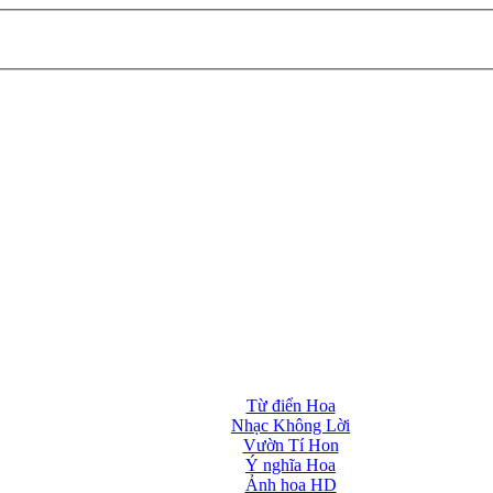
Từ điển Hoa
Nhạc Không Lời
Vườn Tí Hon
Ý nghĩa Hoa
Ảnh hoa HD