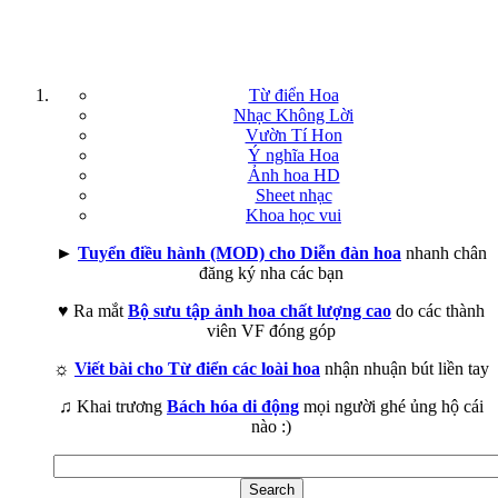
Từ điển Hoa
Nhạc Không Lời
Vườn Tí Hon
Ý nghĩa Hoa
Ảnh hoa HD
Sheet nhạc
Khoa học vui
►
Tuyển điều hành (MOD) cho Diễn đàn hoa
nhanh chân
đăng ký nha các bạn
♥ Ra mắt
Bộ sưu tập ảnh hoa chất lượng cao
do các thành
viên VF đóng góp
☼
Viết bài cho Từ điển các loài hoa
nhận nhuận bút liền tay
♫ Khai trương
Bách hóa di động
mọi người ghé ủng hộ cái
nào :)