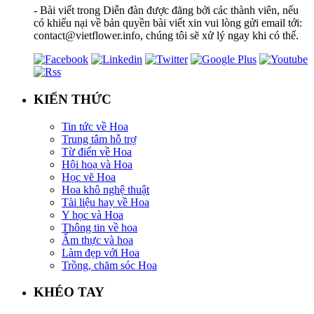
- Bài viết trong Diễn đàn được đăng bởi các thành viên, nếu
có khiếu nại về bản quyền bài viết xin vui lòng gửi email tới:
contact@vietflower.info, chúng tôi sẽ xử lý ngay khi có thể.
KIẾN THỨC
Tin tức về Hoa
Trung tâm hỗ trợ
Từ điển về Hoa
Hội hoạ và Hoa
Học vẽ Hoa
Hoa khô nghệ thuật
Tài liệu hay về Hoa
Y học và Hoa
Thông tin về hoa
Ẩm thực và hoa
Làm đẹp với Hoa
Trồng, chăm sóc Hoa
KHÉO TAY