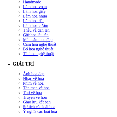
Handmade
Làm hoa voan
Làm hoa giấy
Làm hoa nhựa
Làm hoa đất
Làm hoa cườm
Thêu và đan len
Giữ hoa lâu tàn
Mẫu cắm hoa đẹp
Cắm hoa nghệ thuật
Bó hoa nghệ thuật
Tỉa hoa nghệ thuật
GIẢI TRÍ
Ảnh hoa đẹp
Nhạc về hoa
Phim về hoa
Tản mạn về hoa
Thơ về hoa
Truyện về hoa
Giao lưu kết bạn
Sự tích các loài hoa
Ý nghĩa các loài hoa