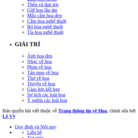
Thêu và đan len
Giữ hoa lâu tàn
Mẫu cắm hoa đẹp
Cắm hoa nghệ thuật
Bó hoa nghệ thuật
Tỉa hoa nghệ thuật
GIẢI TRÍ
Ảnh hoa đẹp
Nhạc về hoa
Phim về hoa
Tản mạn về hoa
Thơ về hoa
Truyện về hoa
Giao lưu kết bạn
Sự tích các loài hoa
Ý nghĩa các loài hoa
Bản quyền bài viết thuộc về
Trang thông tin về Hoa
, chỉnh sửa bởi
Lê Vỹ
Quy định và Nội quy
Liên hệ
Trợ giúp