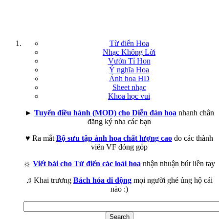
Từ điển Hoa
Nhạc Không Lời
Vườn Tí Hon
Ý nghĩa Hoa
Ảnh hoa HD
Sheet nhạc
Khoa học vui
►
Tuyển điều hành (MOD) cho Diễn đàn hoa
nhanh chân
đăng ký nha các bạn
♥ Ra mắt
Bộ sưu tập ảnh hoa chất lượng cao
do các thành
viên VF đóng góp
☼
Viết bài cho Từ điển các loài hoa
nhận nhuận bút liền tay
♫ Khai trương
Bách hóa di động
mọi người ghé ủng hộ cái
nào :)