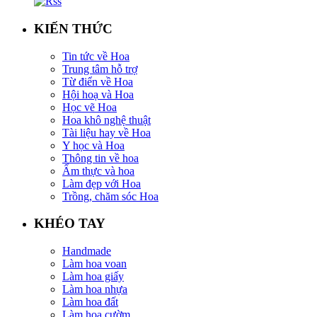
KIẾN THỨC
Tin tức về Hoa
Trung tâm hỗ trợ
Từ điển về Hoa
Hội hoạ và Hoa
Học vẽ Hoa
Hoa khô nghệ thuật
Tài liệu hay về Hoa
Y học và Hoa
Thông tin về hoa
Ẩm thực và hoa
Làm đẹp với Hoa
Trồng, chăm sóc Hoa
KHÉO TAY
Handmade
Làm hoa voan
Làm hoa giấy
Làm hoa nhựa
Làm hoa đất
Làm hoa cườm