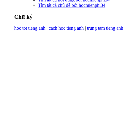
Tìm tất cả chủ đề bởi hocmienphi34
Chữ ký
hoc tot tieng anh
|
cach hoc tieng anh
|
trung tam tieng anh