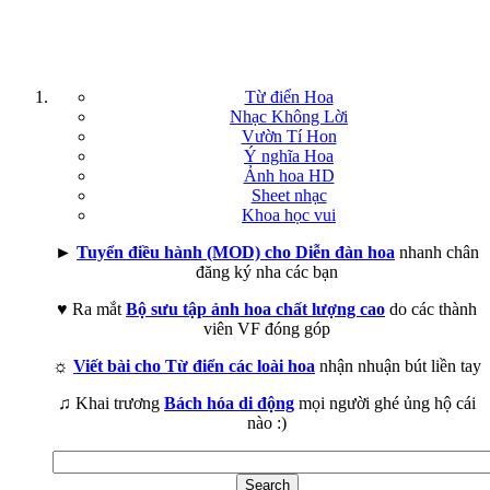
Từ điển Hoa
Nhạc Không Lời
Vườn Tí Hon
Ý nghĩa Hoa
Ảnh hoa HD
Sheet nhạc
Khoa học vui
►
Tuyển điều hành (MOD) cho Diễn đàn hoa
nhanh chân
đăng ký nha các bạn
♥ Ra mắt
Bộ sưu tập ảnh hoa chất lượng cao
do các thành
viên VF đóng góp
☼
Viết bài cho Từ điển các loài hoa
nhận nhuận bút liền tay
♫ Khai trương
Bách hóa di động
mọi người ghé ủng hộ cái
nào :)