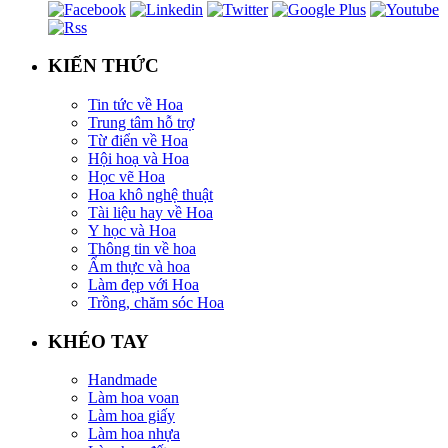
KIẾN THỨC
Tin tức về Hoa
Trung tâm hỗ trợ
Từ điển về Hoa
Hội hoạ và Hoa
Học vẽ Hoa
Hoa khô nghệ thuật
Tài liệu hay về Hoa
Y học và Hoa
Thông tin về hoa
Ẩm thực và hoa
Làm đẹp với Hoa
Trồng, chăm sóc Hoa
KHÉO TAY
Handmade
Làm hoa voan
Làm hoa giấy
Làm hoa nhựa