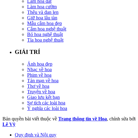
Làm hoa đất
Làm hoa cườm
Thêu và đan len
Giữ hoa lâu tàn
Mẫu cắm hoa đẹp
Cắm hoa nghệ thuật
Bó hoa nghệ thuật
Tỉa hoa nghệ thuật
GIẢI TRÍ
Ảnh hoa đẹp
Nhạc về hoa
Phim về hoa
Tản mạn về hoa
Thơ về hoa
Truyện về hoa
Giao lưu kết bạn
Sự tích các loài hoa
Ý nghĩa các loài hoa
Bản quyền bài viết thuộc về
Trang thông tin về Hoa
, chỉnh sửa bởi
Lê Vỹ
Quy định và Nội quy