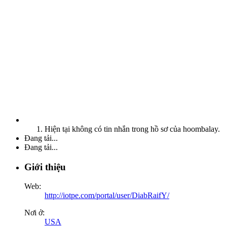
Hiện tại không có tin nhắn trong hồ sơ của hoombalay.
Đang tải...
Đang tải...
Giới thiệu
Web:
http://iotpe.com/portal/user/DiabRaifY/
Nơi ở:
USA