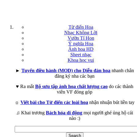
Từ điển Hoa
Nhạc Không Lời
Vườn Tí Hon
Ý nghĩa Hoa
Ảnh hoa HD
Sheet nhạc
Khoa học vui
►
Tuyển điều hành (MOD) cho Diễn đàn hoa
nhanh chân
đăng ký nha các bạn
♥ Ra mắt
Bộ sưu tập ảnh hoa chất lượng cao
do các thành
viên VF đóng góp
☼
Viết bài cho Từ điển các loài hoa
nhận nhuận bút liền tay
♫ Khai trương
Bách hóa di động
mọi người ghé ủng hộ cái
nào :)