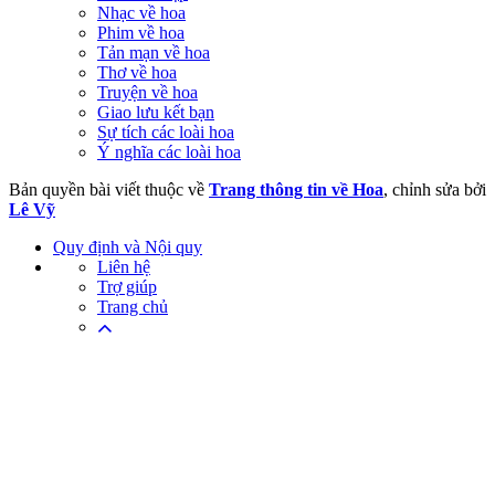
Nhạc về hoa
Phim về hoa
Tản mạn về hoa
Thơ về hoa
Truyện về hoa
Giao lưu kết bạn
Sự tích các loài hoa
Ý nghĩa các loài hoa
Bản quyền bài viết thuộc về
Trang thông tin về Hoa
, chỉnh sửa bởi
Lê Vỹ
Quy định và Nội quy
Liên hệ
Trợ giúp
Trang chủ