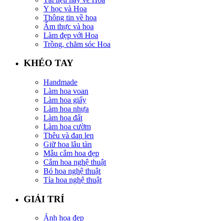
Y học và Hoa
Thông tin về hoa
Ẩm thực và hoa
Làm đẹp với Hoa
Trồng, chăm sóc Hoa
KHÉO TAY
Handmade
Làm hoa voan
Làm hoa giấy
Làm hoa nhựa
Làm hoa đất
Làm hoa cườm
Thêu và đan len
Giữ hoa lâu tàn
Mẫu cắm hoa đẹp
Cắm hoa nghệ thuật
Bó hoa nghệ thuật
Tỉa hoa nghệ thuật
GIẢI TRÍ
Ảnh hoa đẹp