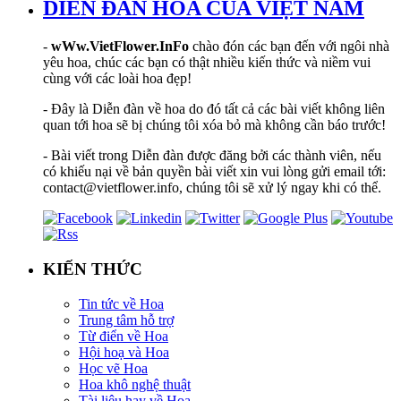
DIỄN ĐÀN HOA CỦA VIỆT NAM
-
wWw.VietFlower.InFo
chào đón các bạn đến với ngôi nhà
yêu hoa, chúc các bạn có thật nhiều kiến thức và niềm vui
cùng với các loài hoa đẹp!
- Đây là Diễn đàn về hoa do đó tất cả các bài viết không liên
quan tới hoa sẽ bị chúng tôi xóa bỏ mà không cần báo trước!
- Bài viết trong Diễn đàn được đăng bởi các thành viên, nếu
có khiếu nại về bản quyền bài viết xin vui lòng gửi email tới:
contact@vietflower.info, chúng tôi sẽ xử lý ngay khi có thể.
KIẾN THỨC
Tin tức về Hoa
Trung tâm hỗ trợ
Từ điển về Hoa
Hội hoạ và Hoa
Học vẽ Hoa
Hoa khô nghệ thuật
Tài liệu hay về Hoa