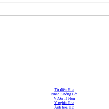
Từ điển Hoa
Nhạc Không Lời
Vườn Tí Hon
Ý nghĩa Hoa
Ảnh hoa HD