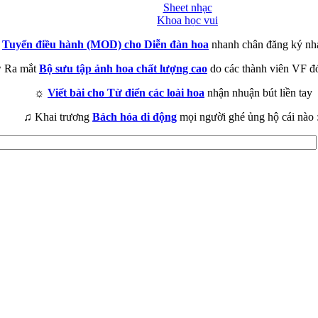
Sheet nhạc
Khoa học vui
►
Tuyển điều hành (MOD) cho Diễn đàn hoa
nhanh chân đăng ký nh
 Ra mắt
Bộ sưu tập ảnh hoa chất lượng cao
do các thành viên VF đ
☼
Viết bài cho Từ điển các loài hoa
nhận nhuận bút liền tay
♫ Khai trương
Bách hóa di động
mọi người ghé ủng hộ cái nào 