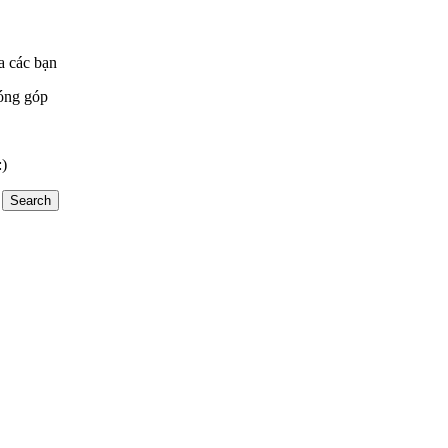
a các bạn
óng góp
:)