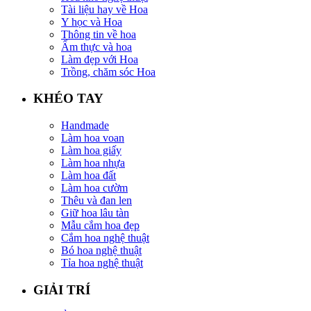
Tài liệu hay về Hoa
Y học và Hoa
Thông tin về hoa
Ẩm thực và hoa
Làm đẹp với Hoa
Trồng, chăm sóc Hoa
KHÉO TAY
Handmade
Làm hoa voan
Làm hoa giấy
Làm hoa nhựa
Làm hoa đất
Làm hoa cườm
Thêu và đan len
Giữ hoa lâu tàn
Mẫu cắm hoa đẹp
Cắm hoa nghệ thuật
Bó hoa nghệ thuật
Tỉa hoa nghệ thuật
GIẢI TRÍ