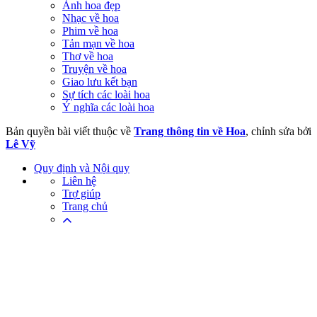
Ảnh hoa đẹp
Nhạc về hoa
Phim về hoa
Tản mạn về hoa
Thơ về hoa
Truyện về hoa
Giao lưu kết bạn
Sự tích các loài hoa
Ý nghĩa các loài hoa
Bản quyền bài viết thuộc về
Trang thông tin về Hoa
, chỉnh sửa bởi
Lê Vỹ
Quy định và Nội quy
Liên hệ
Trợ giúp
Trang chủ