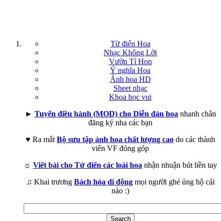
Từ điển Hoa
Nhạc Không Lời
Vườn Tí Hon
Ý nghĩa Hoa
Ảnh hoa HD
Sheet nhạc
Khoa học vui
►
Tuyển điều hành (MOD) cho Diễn đàn hoa
nhanh chân
đăng ký nha các bạn
♥ Ra mắt
Bộ sưu tập ảnh hoa chất lượng cao
do các thành
viên VF đóng góp
☼
Viết bài cho Từ điển các loài hoa
nhận nhuận bút liền tay
♫ Khai trương
Bách hóa di động
mọi người ghé ủng hộ cái
nào :)