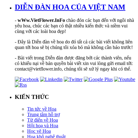
DIỄN ĐÀN HOA CỦA VIỆT NAM
-
wWw.VietFlower.InFo
chào đón các bạn đến với ngôi nhà
yêu hoa, chúc các bạn có thật nhiều kiến thức và niềm vui
cùng với các loài hoa đẹp!
- Đây là Diễn đàn về hoa do đó tất cả các bài viết không liên
quan tới hoa sẽ bị chúng tôi xóa bỏ mà không cần báo trước!
- Bài viết trong Diễn đàn được đăng bởi các thành viên, nếu
có khiếu nại về bản quyền bài viết xin vui lòng gửi email tới:
contact@vietflower.info, chúng tôi sẽ xử lý ngay khi có thể.
KIẾN THỨC
Tin tức về Hoa
Trung tâm hỗ trợ
Từ điển về Hoa
Hội hoạ và Hoa
Học vẽ Hoa
Hoa khô nghệ thuật