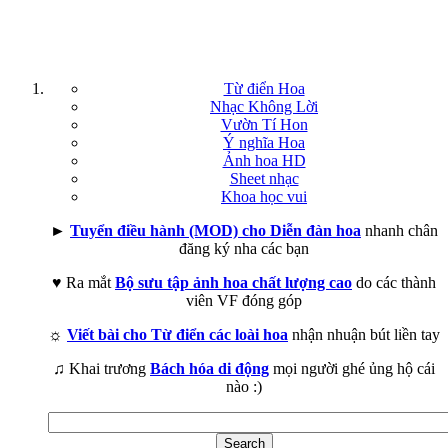
Từ điển Hoa
Nhạc Không Lời
Vườn Tí Hon
Ý nghĩa Hoa
Ảnh hoa HD
Sheet nhạc
Khoa học vui
►
Tuyển điều hành (MOD) cho Diễn đàn hoa
nhanh chân
đăng ký nha các bạn
♥ Ra mắt
Bộ sưu tập ảnh hoa chất lượng cao
do các thành
viên VF đóng góp
☼
Viết bài cho Từ điển các loài hoa
nhận nhuận bút liền tay
♫ Khai trương
Bách hóa di động
mọi người ghé ủng hộ cái
nào :)