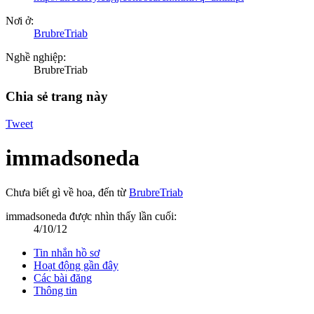
Nơi ở:
BrubreTriab
Nghề nghiệp:
BrubreTriab
Chia sẻ trang này
Tweet
immadsoneda
Chưa biết gì về hoa
,
đến từ
BrubreTriab
immadsoneda được nhìn thấy lần cuối:
4/10/12
Tin nhắn hồ sơ
Hoạt động gần đây
Các bài đăng
Thông tin