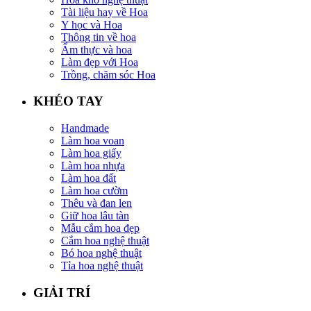
Tài liệu hay về Hoa
Y học và Hoa
Thông tin về hoa
Ẩm thực và hoa
Làm đẹp với Hoa
Trồng, chăm sóc Hoa
KHÉO TAY
Handmade
Làm hoa voan
Làm hoa giấy
Làm hoa nhựa
Làm hoa đất
Làm hoa cườm
Thêu và đan len
Giữ hoa lâu tàn
Mẫu cắm hoa đẹp
Cắm hoa nghệ thuật
Bó hoa nghệ thuật
Tỉa hoa nghệ thuật
GIẢI TRÍ