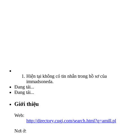
Hiện tại không có tin nhắn trong hồ sơ của
immadsoneda.
Đang tải...
Đang tải...
Giới thiệu
Web:
http://directory.cugj.com/search.html?q=amill.pl
Nơi ở: