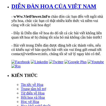
DIỄN ĐÀN HOA CỦA VIỆT NAM
-
wWw.VietFlower.InFo
chào đón các bạn đến với ngôi nhà
yêu hoa, chúc các bạn có thật nhiều kiến thức và niềm vui
cùng với các loài hoa đẹp!
- Đây là Diễn đàn về hoa do đó tất cả các bài viết không liên
quan tới hoa sẽ bị chúng tôi xóa bỏ mà không cần báo trước!
- Bài viết trong Diễn đàn được đăng bởi các thành viên, nếu
có khiếu nại về bản quyền bài viết xin vui lòng gửi email tới:
contact@vietflower.info, chúng tôi sẽ xử lý ngay khi có thể.
KIẾN THỨC
Tin tức về Hoa
Trung tâm hỗ trợ
Từ điển về Hoa
Hội hoạ và Hoa
Học vẽ Hoa
Hoa khô nghệ thuật