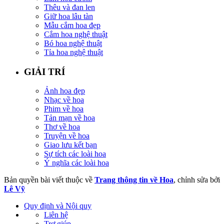
Thêu và đan len
Giữ hoa lâu tàn
Mẫu cắm hoa đẹp
Cắm hoa nghệ thuật
Bó hoa nghệ thuật
Tỉa hoa nghệ thuật
GIẢI TRÍ
Ảnh hoa đẹp
Nhạc về hoa
Phim về hoa
Tản mạn về hoa
Thơ về hoa
Truyện về hoa
Giao lưu kết bạn
Sự tích các loài hoa
Ý nghĩa các loài hoa
Bản quyền bài viết thuộc về
Trang thông tin về Hoa
, chỉnh sửa bởi
Lê Vỹ
Quy định và Nội quy
Liên hệ
Trợ giúp