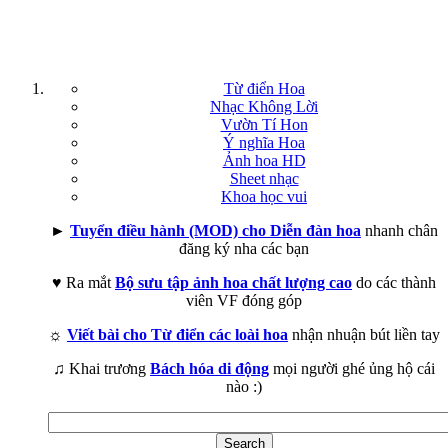
Từ điển Hoa
Nhạc Không Lời
Vườn Tí Hon
Ý nghĩa Hoa
Ảnh hoa HD
Sheet nhạc
Khoa học vui
►
Tuyển điều hành (MOD) cho Diễn đàn hoa
nhanh chân
đăng ký nha các bạn
♥ Ra mắt
Bộ sưu tập ảnh hoa chất lượng cao
do các thành
viên VF đóng góp
☼
Viết bài cho Từ điển các loài hoa
nhận nhuận bút liền tay
♫ Khai trương
Bách hóa di động
mọi người ghé ủng hộ cái
nào :)