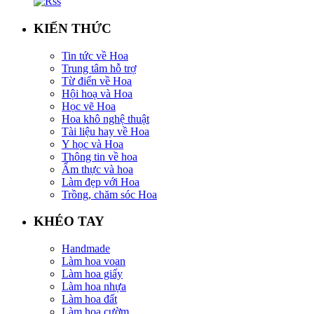
KIẾN THỨC
Tin tức về Hoa
Trung tâm hỗ trợ
Từ điển về Hoa
Hội hoạ và Hoa
Học vẽ Hoa
Hoa khô nghệ thuật
Tài liệu hay về Hoa
Y học và Hoa
Thông tin về hoa
Ẩm thực và hoa
Làm đẹp với Hoa
Trồng, chăm sóc Hoa
KHÉO TAY
Handmade
Làm hoa voan
Làm hoa giấy
Làm hoa nhựa
Làm hoa đất
Làm hoa cườm