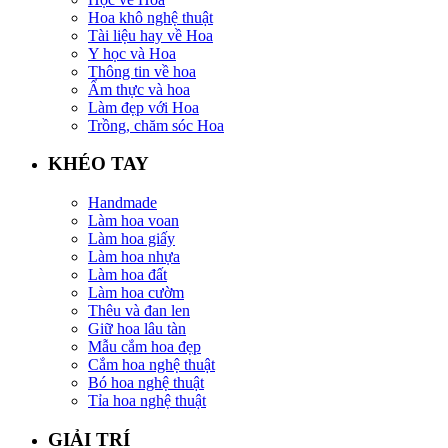
Hoa khô nghệ thuật
Tài liệu hay về Hoa
Y học và Hoa
Thông tin về hoa
Ẩm thực và hoa
Làm đẹp với Hoa
Trồng, chăm sóc Hoa
KHÉO TAY
Handmade
Làm hoa voan
Làm hoa giấy
Làm hoa nhựa
Làm hoa đất
Làm hoa cườm
Thêu và đan len
Giữ hoa lâu tàn
Mẫu cắm hoa đẹp
Cắm hoa nghệ thuật
Bó hoa nghệ thuật
Tỉa hoa nghệ thuật
GIẢI TRÍ