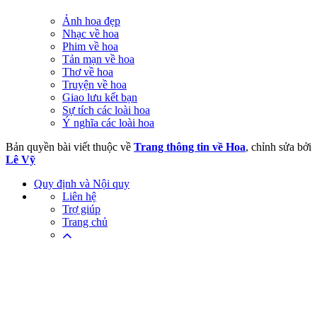
Ảnh hoa đẹp
Nhạc về hoa
Phim về hoa
Tản mạn về hoa
Thơ về hoa
Truyện về hoa
Giao lưu kết bạn
Sự tích các loài hoa
Ý nghĩa các loài hoa
Bản quyền bài viết thuộc về
Trang thông tin về Hoa
, chỉnh sửa bởi
Lê Vỹ
Quy định và Nội quy
Liên hệ
Trợ giúp
Trang chủ