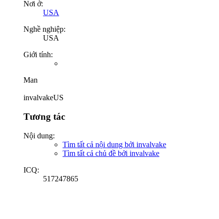
Nơi ở:
USA
Nghề nghiệp:
USA
Giới tính:
Man
invalvakeUS
Tương tác
Nội dung:
Tìm tất cả nội dung bởi invalvake
Tìm tất cả chủ đề bởi invalvake
ICQ:
517247865