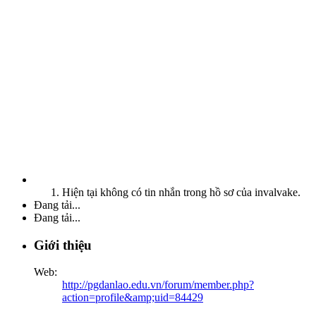
Hiện tại không có tin nhắn trong hồ sơ của invalvake.
Đang tải...
Đang tải...
Giới thiệu
Web:
http://pgdanlao.edu.vn/forum/member.php?
action=profile&amp;uid=84429