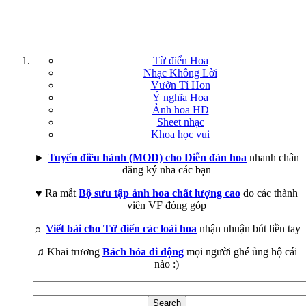
Từ điển Hoa
Nhạc Không Lời
Vườn Tí Hon
Ý nghĩa Hoa
Ảnh hoa HD
Sheet nhạc
Khoa học vui
►
Tuyển điều hành (MOD) cho Diễn đàn hoa
nhanh chân
đăng ký nha các bạn
♥ Ra mắt
Bộ sưu tập ảnh hoa chất lượng cao
do các thành
viên VF đóng góp
☼
Viết bài cho Từ điển các loài hoa
nhận nhuận bút liền tay
♫ Khai trương
Bách hóa di động
mọi người ghé ủng hộ cái
nào :)