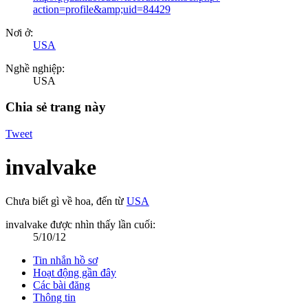
action=profile&amp;uid=84429
Nơi ở:
USA
Nghề nghiệp:
USA
Chia sẻ trang này
Tweet
invalvake
Chưa biết gì về hoa
,
đến từ
USA
invalvake được nhìn thấy lần cuối:
5/10/12
Tin nhắn hồ sơ
Hoạt động gần đây
Các bài đăng
Thông tin