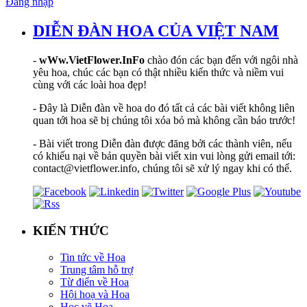
Đăng nhập
DIỄN ĐÀN HOA CỦA VIỆT NAM
-
wWw.VietFlower.InFo
chào đón các bạn đến với ngôi nhà
yêu hoa, chúc các bạn có thật nhiều kiến thức và niềm vui
cùng với các loài hoa đẹp!
- Đây là Diễn đàn về hoa do đó tất cả các bài viết không liên
quan tới hoa sẽ bị chúng tôi xóa bỏ mà không cần báo trước!
- Bài viết trong Diễn đàn được đăng bởi các thành viên, nếu
có khiếu nại về bản quyền bài viết xin vui lòng gửi email tới:
contact@vietflower.info, chúng tôi sẽ xử lý ngay khi có thể.
KIẾN THỨC
Tin tức về Hoa
Trung tâm hỗ trợ
Từ điển về Hoa
Hội hoạ và Hoa
Học vẽ Hoa