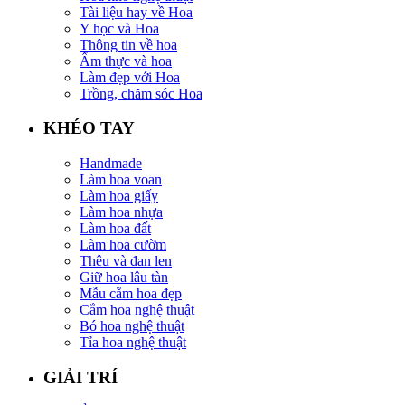
Tài liệu hay về Hoa
Y học và Hoa
Thông tin về hoa
Ẩm thực và hoa
Làm đẹp với Hoa
Trồng, chăm sóc Hoa
KHÉO TAY
Handmade
Làm hoa voan
Làm hoa giấy
Làm hoa nhựa
Làm hoa đất
Làm hoa cườm
Thêu và đan len
Giữ hoa lâu tàn
Mẫu cắm hoa đẹp
Cắm hoa nghệ thuật
Bó hoa nghệ thuật
Tỉa hoa nghệ thuật
GIẢI TRÍ