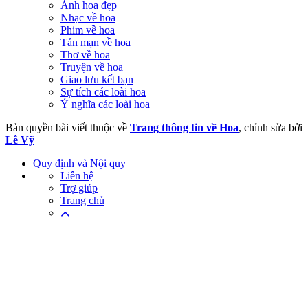
Ảnh hoa đẹp
Nhạc về hoa
Phim về hoa
Tản mạn về hoa
Thơ về hoa
Truyện về hoa
Giao lưu kết bạn
Sự tích các loài hoa
Ý nghĩa các loài hoa
Bản quyền bài viết thuộc về
Trang thông tin về Hoa
, chỉnh sửa bởi
Lê Vỹ
Quy định và Nội quy
Liên hệ
Trợ giúp
Trang chủ