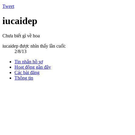
Tweet
iucaidep
Chưa biết gì về hoa
iucaidep được nhìn thấy lần cuối:
2/8/13
Tin nhắn hồ sơ
Hoạt động gần đây
Các bài đăng
Thông tin