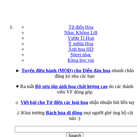
Từ điển Hoa
Nhạc Không Lời
Vườn Tí Hon
Ý nghĩa Hoa
Ảnh hoa HD
Sheet nhạc
Khoa học vui
►
Tuyển điều hành (MOD) cho Diễn đàn hoa
nhanh chân
đăng ký nha các bạn
♥ Ra mắt
Bộ sưu tập ảnh hoa chất lượng cao
do các thành
viên VF đóng góp
☼
Viết bài cho Từ điển các loài hoa
nhận nhuận bút liền tay
♫ Khai trương
Bách hóa di động
mọi người ghé ủng hộ cái
nào :)