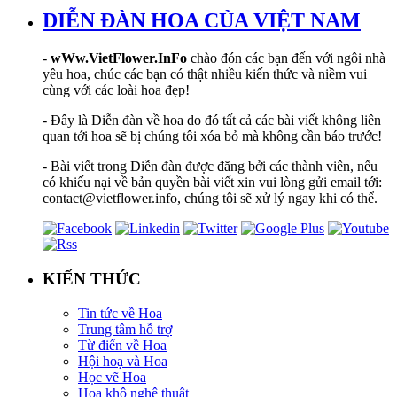
DIỄN ĐÀN HOA CỦA VIỆT NAM
-
wWw.VietFlower.InFo
chào đón các bạn đến với ngôi nhà
yêu hoa, chúc các bạn có thật nhiều kiến thức và niềm vui
cùng với các loài hoa đẹp!
- Đây là Diễn đàn về hoa do đó tất cả các bài viết không liên
quan tới hoa sẽ bị chúng tôi xóa bỏ mà không cần báo trước!
- Bài viết trong Diễn đàn được đăng bởi các thành viên, nếu
có khiếu nại về bản quyền bài viết xin vui lòng gửi email tới:
contact@vietflower.info, chúng tôi sẽ xử lý ngay khi có thể.
KIẾN THỨC
Tin tức về Hoa
Trung tâm hỗ trợ
Từ điển về Hoa
Hội hoạ và Hoa
Học vẽ Hoa
Hoa khô nghệ thuật