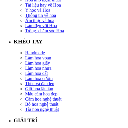
Tài liệu hay về Hoa
Y học và Hoa
Thông tin về hoa
Ẩm thực và hoa
Làm đẹp với Hoa
Trồng, chăm sóc Hoa
KHÉO TAY
Handmade
Làm hoa voan
Làm hoa giấy
Làm hoa nhựa
Làm hoa đất
Làm hoa cườm
Thêu và đan len
Giữ hoa lâu tàn
Mẫu cắm hoa đẹp
Cắm hoa nghệ thuật
Bó hoa nghệ thuật
Tỉa hoa nghệ thuật
GIẢI TRÍ