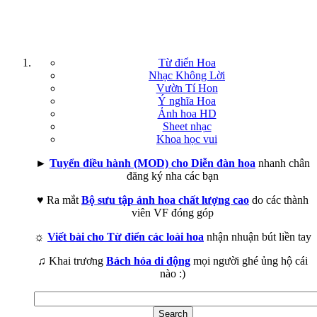
Từ điển Hoa
Nhạc Không Lời
Vườn Tí Hon
Ý nghĩa Hoa
Ảnh hoa HD
Sheet nhạc
Khoa học vui
►
Tuyển điều hành (MOD) cho Diễn đàn hoa
nhanh chân
đăng ký nha các bạn
♥ Ra mắt
Bộ sưu tập ảnh hoa chất lượng cao
do các thành
viên VF đóng góp
☼
Viết bài cho Từ điển các loài hoa
nhận nhuận bút liền tay
♫ Khai trương
Bách hóa di động
mọi người ghé ủng hộ cái
nào :)