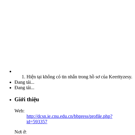
Hiện tại không có tin nhắn trong hồ sơ của Keerityzesy.
Đang tải...
Đang tải...
Giới thiệu
Web:
http://dcsn.ie.cnu.edu.cn/bbpress/profile.php?
id=593357
Nơi ở: