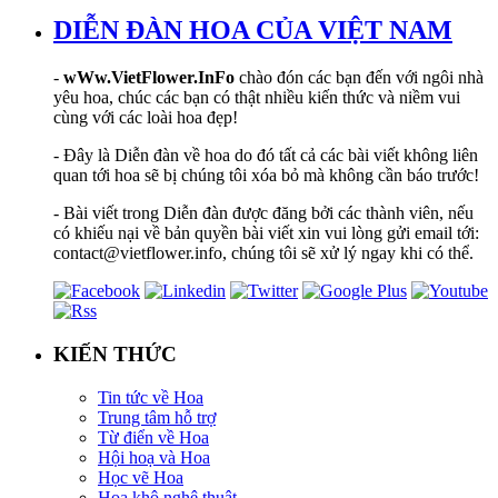
DIỄN ĐÀN HOA CỦA VIỆT NAM
-
wWw.VietFlower.InFo
chào đón các bạn đến với ngôi nhà
yêu hoa, chúc các bạn có thật nhiều kiến thức và niềm vui
cùng với các loài hoa đẹp!
- Đây là Diễn đàn về hoa do đó tất cả các bài viết không liên
quan tới hoa sẽ bị chúng tôi xóa bỏ mà không cần báo trước!
- Bài viết trong Diễn đàn được đăng bởi các thành viên, nếu
có khiếu nại về bản quyền bài viết xin vui lòng gửi email tới:
contact@vietflower.info, chúng tôi sẽ xử lý ngay khi có thể.
KIẾN THỨC
Tin tức về Hoa
Trung tâm hỗ trợ
Từ điển về Hoa
Hội hoạ và Hoa
Học vẽ Hoa
Hoa khô nghệ thuật