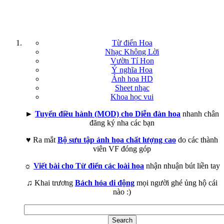
Từ điển Hoa
Nhạc Không Lời
Vườn Tí Hon
Ý nghĩa Hoa
Ảnh hoa HD
Sheet nhạc
Khoa học vui
►
Tuyển điều hành (MOD) cho Diễn đàn hoa
nhanh chân
đăng ký nha các bạn
♥ Ra mắt
Bộ sưu tập ảnh hoa chất lượng cao
do các thành
viên VF đóng góp
☼
Viết bài cho Từ điển các loài hoa
nhận nhuận bút liền tay
♫ Khai trương
Bách hóa di động
mọi người ghé ủng hộ cái
nào :)