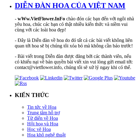
DIỄN ĐÀN HOA CỦA VIỆT NAM
-
wWw.VietFlower.InFo
chào đón các bạn đến với ngôi nhà
yêu hoa, chúc các bạn có thật nhiều kiến thức và niềm vui
cùng với các loài hoa đẹp!
- Đây là Diễn đàn về hoa do đó tất cả các bài viết không liên
quan tới hoa sẽ bị chúng tôi xóa bỏ mà không cần báo trước!
- Bài viết trong Diễn đàn được đăng bởi các thành viên, nếu
có khiếu nại về bản quyền bài viết xin vui lòng gửi email tới:
contact@vietflower.info, chúng tôi sẽ xử lý ngay khi có thể.
KIẾN THỨC
Tin tức về Hoa
Trung tâm hỗ trợ
Từ điển về Hoa
Hội hoạ và Hoa
Học vẽ Hoa
Hoa khô nghệ thuật