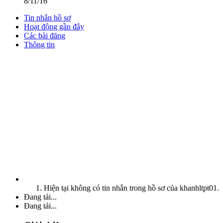
8/11/16
Tin nhắn hồ sơ
Hoạt động gần đây
Các bài đăng
Thông tin
Hiện tại không có tin nhắn trong hồ sơ của khanhltpt01.
Đang tải...
Đang tải...