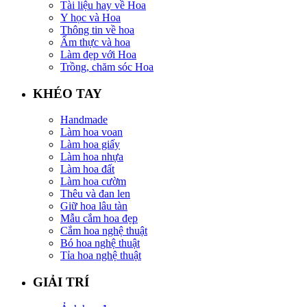
Tài liệu hay về Hoa
Y học và Hoa
Thông tin về hoa
Ẩm thực và hoa
Làm đẹp với Hoa
Trồng, chăm sóc Hoa
KHÉO TAY
Handmade
Làm hoa voan
Làm hoa giấy
Làm hoa nhựa
Làm hoa đất
Làm hoa cườm
Thêu và đan len
Giữ hoa lâu tàn
Mẫu cắm hoa đẹp
Cắm hoa nghệ thuật
Bó hoa nghệ thuật
Tỉa hoa nghệ thuật
GIẢI TRÍ