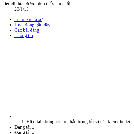
kiemdinhtet được nhìn thấy lần cuối:
20/1/13
Tin nhắn hồ sơ
Hoạt động gần đây
Các bài đăng
Thông tin
Hiện tại không có tin nhắn trong hồ sơ của kiemdinhtet.
Đang tải...
Đang tải...