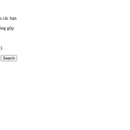
a các bạn
óng góp
:)