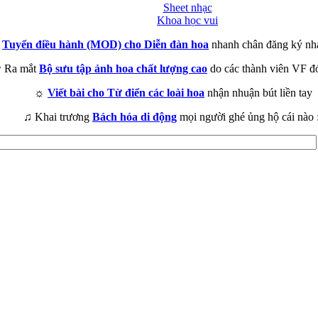
Sheet nhạc
Khoa học vui
►
Tuyển điều hành (MOD) cho Diễn đàn hoa
nhanh chân đăng ký nh
 Ra mắt
Bộ sưu tập ảnh hoa chất lượng cao
do các thành viên VF đ
☼
Viết bài cho Từ điển các loài hoa
nhận nhuận bút liền tay
♫ Khai trương
Bách hóa di động
mọi người ghé ủng hộ cái nào 