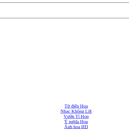
Từ điển Hoa
Nhạc Không Lời
Vườn Tí Hon
Ý nghĩa Hoa
Ảnh hoa HD