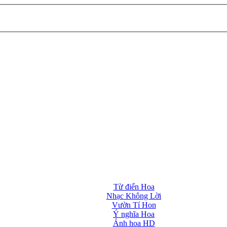
Từ điển Hoa
Nhạc Không Lời
Vườn Tí Hon
Ý nghĩa Hoa
Ảnh hoa HD