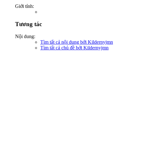
Giới tính:
Tương tác
Nội dung:
Tìm tất cả nội dung bởi Kildernyjmn
Tìm tất cả chủ đề bởi Kildernyjmn