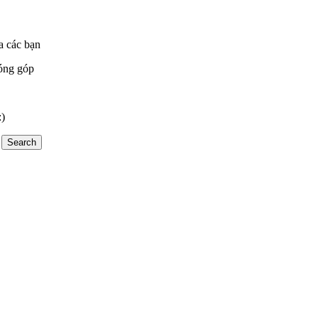
a các bạn
óng góp
:)