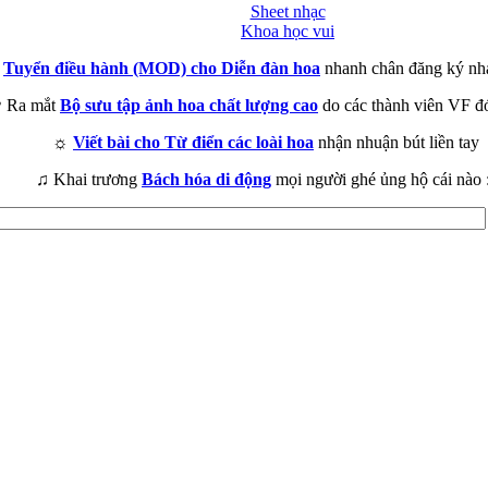
Sheet nhạc
Khoa học vui
►
Tuyển điều hành (MOD) cho Diễn đàn hoa
nhanh chân đăng ký nh
 Ra mắt
Bộ sưu tập ảnh hoa chất lượng cao
do các thành viên VF đ
☼
Viết bài cho Từ điển các loài hoa
nhận nhuận bút liền tay
♫ Khai trương
Bách hóa di động
mọi người ghé ủng hộ cái nào 