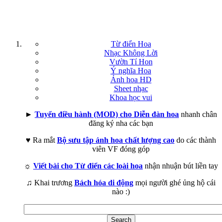
Từ điển Hoa
Nhạc Không Lời
Vườn Tí Hon
Ý nghĩa Hoa
Ảnh hoa HD
Sheet nhạc
Khoa học vui
►
Tuyển điều hành (MOD) cho Diễn đàn hoa
nhanh chân
đăng ký nha các bạn
♥ Ra mắt
Bộ sưu tập ảnh hoa chất lượng cao
do các thành
viên VF đóng góp
☼
Viết bài cho Từ điển các loài hoa
nhận nhuận bút liền tay
♫ Khai trương
Bách hóa di động
mọi người ghé ủng hộ cái
nào :)