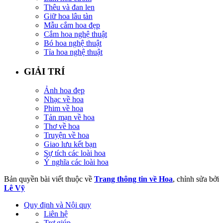
Thêu và đan len
Giữ hoa lâu tàn
Mẫu cắm hoa đẹp
Cắm hoa nghệ thuật
Bó hoa nghệ thuật
Tỉa hoa nghệ thuật
GIẢI TRÍ
Ảnh hoa đẹp
Nhạc về hoa
Phim về hoa
Tản mạn về hoa
Thơ về hoa
Truyện về hoa
Giao lưu kết bạn
Sự tích các loài hoa
Ý nghĩa các loài hoa
Bản quyền bài viết thuộc về
Trang thông tin về Hoa
, chỉnh sửa bởi
Lê Vỹ
Quy định và Nội quy
Liên hệ
Trợ giúp