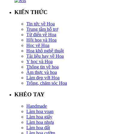
KIẾN THỨC
Tin tức về Hoa
Trung tâm hỗ trợ
Từ điển về Hoa
Hội hoạ và Hoa
Học vẽ Hoa
Hoa khô nghệ thuật
Tài liệu hay về Hoa
Y học và Hoa
Thông tin về hoa
Ẩm thực và hoa
Làm đẹp với Hoa
Trồng, chăm sóc Hoa
KHÉO TAY
Handmade
Làm hoa voan
Làm hoa giấy
Làm hoa nhựa
Làm hoa đất
Làm hoa cườm