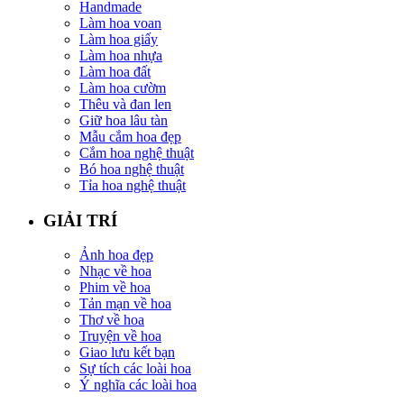
Handmade
Làm hoa voan
Làm hoa giấy
Làm hoa nhựa
Làm hoa đất
Làm hoa cườm
Thêu và đan len
Giữ hoa lâu tàn
Mẫu cắm hoa đẹp
Cắm hoa nghệ thuật
Bó hoa nghệ thuật
Tỉa hoa nghệ thuật
GIẢI TRÍ
Ảnh hoa đẹp
Nhạc về hoa
Phim về hoa
Tản mạn về hoa
Thơ về hoa
Truyện về hoa
Giao lưu kết bạn
Sự tích các loài hoa
Ý nghĩa các loài hoa