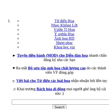
Từ điển Hoa
Nhạc Không Lời
Vườn Tí Hon
Ý nghĩa Hoa
Ảnh hoa HD
Sheet nhạc
Khoa học vui
►
Tuyển điều hành (MOD) cho Diễn đàn hoa
nhanh chân
đăng ký nha các bạn
♥ Ra mắt
Bộ sưu tập ảnh hoa chất lượng cao
do các thành
viên VF đóng góp
☼
Viết bài cho Từ điển các loài hoa
nhận nhuận bút liền tay
♫ Khai trương
Bách hóa di động
mọi người ghé ủng hộ cái
nào :)