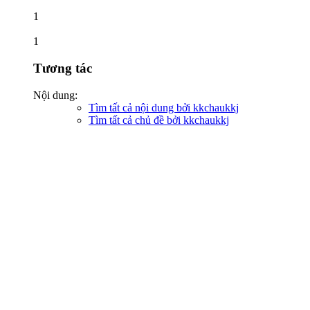
1
1
Tương tác
Nội dung:
Tìm tất cả nội dung bởi kkchaukkj
Tìm tất cả chủ đề bởi kkchaukkj