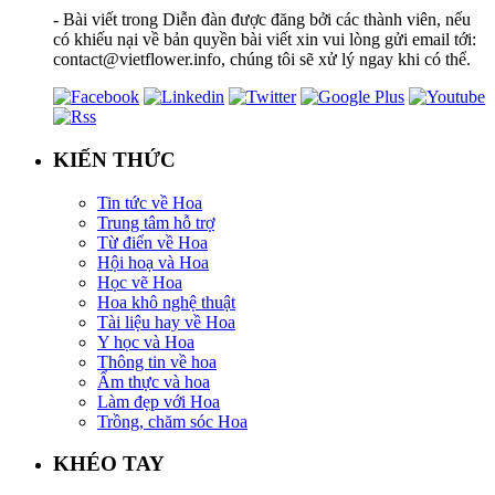
- Bài viết trong Diễn đàn được đăng bởi các thành viên, nếu
có khiếu nại về bản quyền bài viết xin vui lòng gửi email tới:
contact@vietflower.info, chúng tôi sẽ xử lý ngay khi có thể.
KIẾN THỨC
Tin tức về Hoa
Trung tâm hỗ trợ
Từ điển về Hoa
Hội hoạ và Hoa
Học vẽ Hoa
Hoa khô nghệ thuật
Tài liệu hay về Hoa
Y học và Hoa
Thông tin về hoa
Ẩm thực và hoa
Làm đẹp với Hoa
Trồng, chăm sóc Hoa
KHÉO TAY