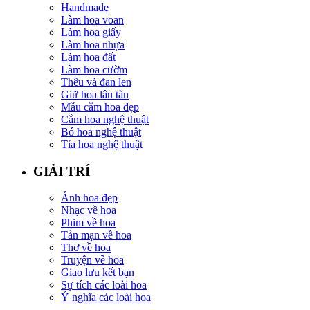
Handmade
Làm hoa voan
Làm hoa giấy
Làm hoa nhựa
Làm hoa đất
Làm hoa cườm
Thêu và đan len
Giữ hoa lâu tàn
Mẫu cắm hoa đẹp
Cắm hoa nghệ thuật
Bó hoa nghệ thuật
Tỉa hoa nghệ thuật
GIẢI TRÍ
Ảnh hoa đẹp
Nhạc về hoa
Phim về hoa
Tản mạn về hoa
Thơ về hoa
Truyện về hoa
Giao lưu kết bạn
Sự tích các loài hoa
Ý nghĩa các loài hoa