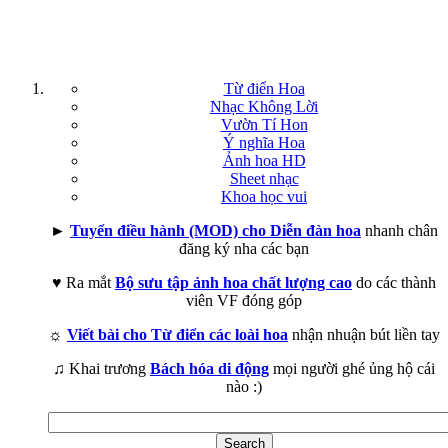
Từ điển Hoa
Nhạc Không Lời
Vườn Tí Hon
Ý nghĩa Hoa
Ảnh hoa HD
Sheet nhạc
Khoa học vui
►
Tuyển điều hành (MOD) cho Diễn đàn hoa
nhanh chân
đăng ký nha các bạn
♥ Ra mắt
Bộ sưu tập ảnh hoa chất lượng cao
do các thành
viên VF đóng góp
☼
Viết bài cho Từ điển các loài hoa
nhận nhuận bút liền tay
♫ Khai trương
Bách hóa di động
mọi người ghé ủng hộ cái
nào :)